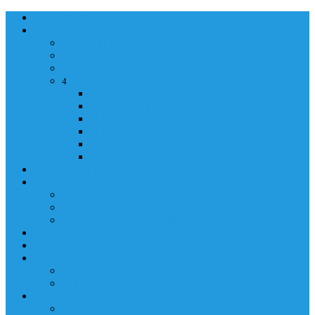
NASLOVNA
ORGANIZACIJA
ORGANIZACIJA
MINISTAR
POLICIJSKI KOMESAR
MINISTARSTVO
4
Back
Close
MINISTARSTVO
UPRAVA POLICIJE
UPRAVA ZA ADMINISTRACIJU
TAJNIK MINISTARSTVA
POM. U KABINETU MINISTRA
INFORMACIJA ZA JAVNOST
GRAĐANSTVO
GRAĐANSTVO
DOKUMENTI
IZDAVANJE DOKUMENATA
JAVNA NABAVKA
ZAKONI
KONTAKTI
KONTAKTI
e-MAIL
POLICIJSKA AKADEMIJA 2026
POLICIJSKA AKADEMIJA 2026