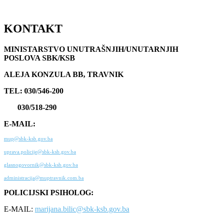
KONTAKT
MINISTARSTVO UNUTRAŠNJIH/UNUTARNJIH
POSLOVA SBK/KSB
ALEJA KONZULA BB, TRAVNIK
TEL: 030/546-200
030/518-290
E-MAIL:
mup@sbk-ksb.gov.ba
uprava.policije@sbk-ksb.gov.ba
glasnogovornik@sbk-ksb.gov.ba
administracija@muptravnik.com.ba
POLICIJSKI PSIHOLOG:
E-MAIL:
marijana.bilic@sbk-ksb.gov.ba