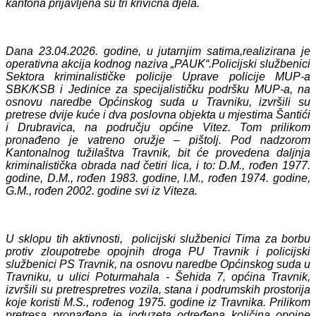
kantona prijavljena su tri krivična djela.
Dana 23.04.
2026. godine, u jutarnjim satima,
realizirana je
operativna akcija kodnog naziva „PAUK“.
Policijski službenici
Sektora kriminalističke policije Uprave policije MUP-a
SBK/KSB i Jedinice za specijalističku podršku MUP-a, na
osnovu naredbe Općinskog suda u Travniku, izvršili su
pretrese dvije kuće i dva poslovna objekta u mjestima Šantići
i Drubravica, na području općine Vitez. Tom prilikom
pronađeno je vatreno oružje – pištolj. Pod nadzorom
Kantonalnog tužilaštva Travnik, bit će provedena daljnja
kriminalistička obrada nad četiri lica, i to: D.M., rođen 1977.
godine, D.M., rođen 1983. godine, I.M., rođen 1974. godine,
G.M., rođen 2002. godine svi iz Viteza.
U sklopu tih aktivnosti,
policijski službenici Tima za borbu
protiv zloupotrebe opojnih droga PU Travnik i policijski
službenici PS Travnik, na osnovu naredbe Općinskog suda u
Travniku, u ulici Poturmahala - Šehida 7, općina Travnik,
izvršili su pretres
pretres vozila, stana i podrumskih prostorija
koje koristi M.S., rođenog 1975. godine iz Travnika. Prilikom
pretresa pronađena je i
oduzeta određena količina opojne