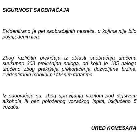
SIGURNOST SAOBRAĆAJA
Evidentiran
o je pet
saobraćajn
ih
nesreć
a
, u kojima nije bilo
povrijeđenih lica.
Zbog različitih prekršaja iz oblasti saobraćaja uručen
a
su
ukupno 3
03
prekršajn
a
naloga, od kojih
je
185
naloga
uručen
o
zbog prekršaja prekoračenja dozvoljene brzine,
evidentiranih mobilnim i fiksnim radarima.
Iz saobraćaja su, zbog upravljanja vozilom pod dejstvom
alkohola ili bez položenog vozačkog ispita, isključeno 5
vozača.
URED KOMESARA