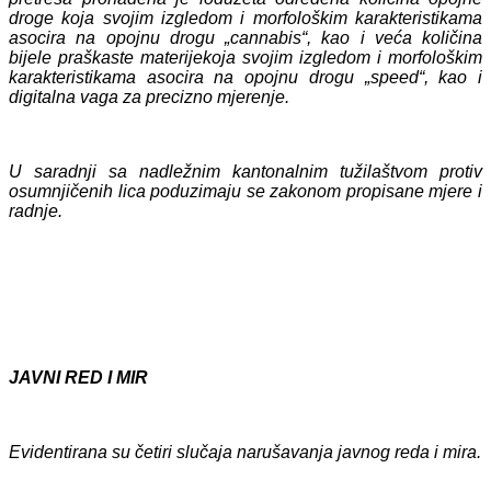
droge koja svojim izgledom i morfološkim karakteristikama
asocira na opojnu drogu „cannabis“, kao i veća
količina
bijele praškaste materije
koja svojim izgledom i morfološkim
karakteristikama asocira na opojnu drogu „speed“, kao i
digitalna vaga za precizno mjerenje.
U saradnji sa nadležnim kantonalnim tužilaštvom protiv
osumnjičenih lica poduzimaju se zakonom propisane mjere i
radnje.
JAVNI RED I MIR
Evidentiran
a su četiri
slučaj
a
narušavanja javnog reda i mira.