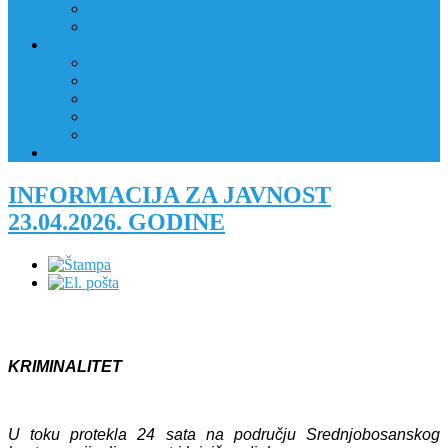
JAVNI OGLAS
PRIJAVNI OBRAZAC
RAD POLICIJE U ZAJEDNICI
RAD POLICIJE U ZAJEDNICI
OBLASTI DJELOVANJA
RPZ POLICAJCI
REALIZIRANE AKTIVNOSTI
KONTAKT
NATJEČAJI/KONKURSI
INFORMACIJA ZA JAVNOST
23.04.2026. GODINE
KRIMINALITET
U toku protekla 24 sata na području Srednjobosanskog