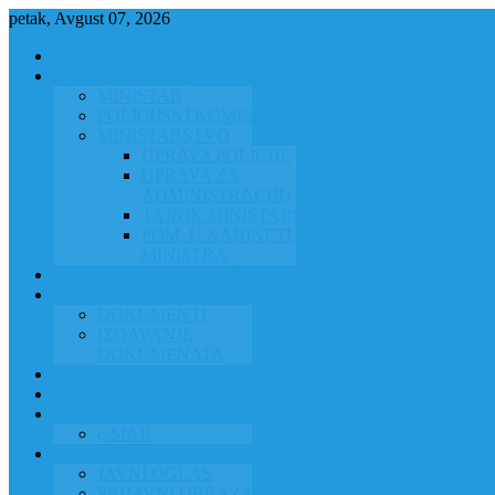
petak, Avgust 07, 2026
NASLOVNA
ORGANIZACIJA
MINISTAR
POLICIJSKI KOMESAR
MINISTARSTVO
UPRAVA POLICIJE
UPRAVA ZA
ADMINISTRACIJU
TAJNIK MINISTARSTVA
POM. U KABINETU
MINISTRA
INFORMACIJA ZA JAVNOST
GRAĐANSTVO
DOKUMENTI
IZDAVANJE
DOKUMENATA
JAVNA NABAVKA
ZAKONI
KONTAKTI
e-MAIL
POLICIJSKA AKADEMIJA 2026
JAVNI OGLAS
PRIJAVNI OBRAZAC