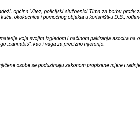
deži, općina Vitez, policijski službenici Tima za borbu protiv 
 kuće, okokućnice i pomoćnog objekta u korisništvu D.B., rođeno
 materije koja svojim izgledom i načinom pakiranja asocira na o
gu „cannabis“, kao i vaga za precizno mjerenje.
mnjičene osobe se poduzimaju zakonom propisane mjere i radnje