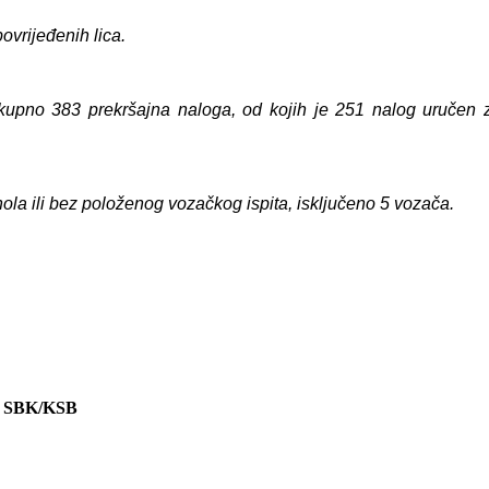
 povrijeđenih
lica
.
ukupno 3
83
prekršajna naloga, od kojih je
251
nalog uručen z
ola ili bez položenog vozačkog ispita, isključeno 5 vozača.
 SBK/KSB