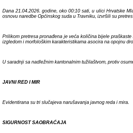
Dana 21.04.2026. godine, oko 00:10 sati, u ulici Hrvatske Mla
osnovu naredbe Općinskog suda u Travniku, izvršili su pretres
Prilikom pretresa
pronađena je veća količina bijele praškaste
izgledom i morfološkim karakteristikama asocira na opojnu dro
U saradnji sa nadležnim kantonalnim tužilaštvom, protiv osu
JAVNI RED I MIR
Evidentiran
a su tri
slučajeva narušavanja javnog reda i mira.
SIGURNOST SAOBRAĆAJA