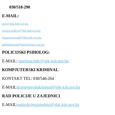
030/518-290
E-MAIL:
mup@sbk-ksb.gov.ba
uprava.policije@sbk-ksb.gov.ba
glasnogovornik@sbk-ksb.gov.ba
administracija@muptravnik.com.ba
POLICIJSKI PSIHOLOG:
E-MAIL:
marijana.bilic@sbk-ksb.gov.ba
KOMPJUTERSKI KRIMINAL
KONTAKT TEL: 030/546-264
E-MAIL:
kompjuterskikriminal@sbk-ksb.gov.ba
RAD POLICIJE U ZAJEDNICI
E-MAIL:
radpolicijeuzajednici@sbk-ksb.gov.ba