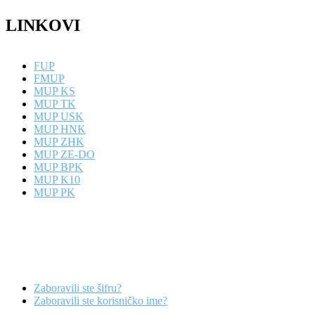
LINKOVI
FUP
FMUP
MUP KS
MUP TK
MUP USK
MUP HNK
MUP ZHK
MUP ZE-DO
MUP BPK
MUP K10
MUP PK
Zaboravili ste šifru?
Zaboravili ste korisničko ime?