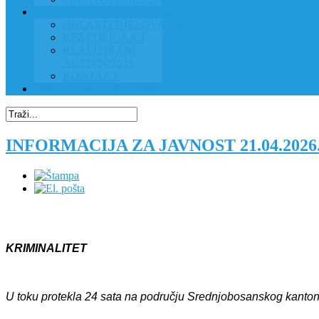
RAD POLICIJE U ZAJEDNICI
OBLASTI DJELOVANJA
RPZ POLICAJCI
REALIZIRANE
AKTIVNOSTI
KONTAKT
NATJEČAJI/KONKURSI
INFORMACIJA ZA JAVNOST 21.04.2026
KRIMINALITET
U toku protekla 24 sata na području Srednjobosanskog kantona