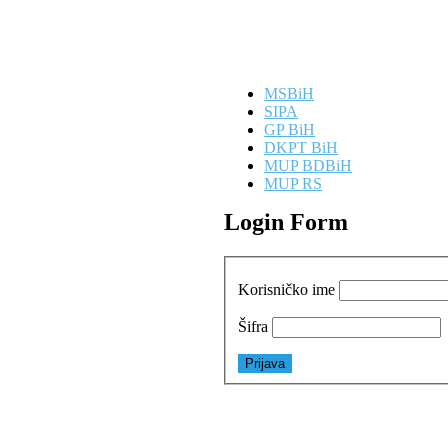
MSBiH
SIPA
GP BiH
DKPT BiH
MUP BDBiH
MUP RS
Login Form
Korisničko ime
Šifra