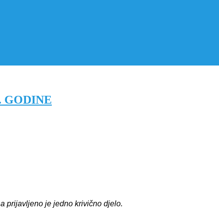
. GODINE
 prijavljeno je
jedno
krivičn
o
djel
o
.