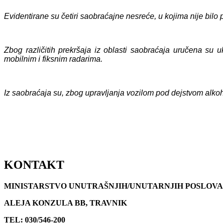
Evidentiran
e su četiri
saobraćajn
e
nesreć
e
, u kojima
nije bilo
Zbog različitih prekršaja iz oblasti saobraćaja uručena su 
mobilnim i fiksnim radarima.
Iz saobraćaja su, zbog upravljanja vozilom pod dejstvom alkoh
KONTAKT
MINISTARSTVO UNUTRAŠNJIH/UNUTARNJIH POSLOVA
ALEJA KONZULA BB, TRAVNIK
TEL: 030/546-200