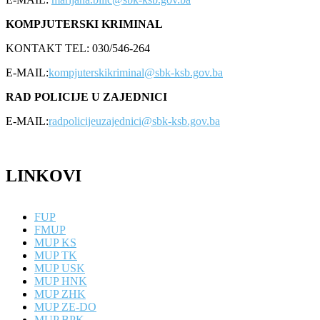
KOMPJUTERSKI KRIMINAL
KONTAKT TEL: 030/546-264
E-MAIL:
kompjuterskikriminal@sbk-ksb.gov.ba
RAD POLICIJE U ZAJEDNICI
E-MAIL:
radpolicijeuzajednici@sbk-ksb.gov.ba
LINKOVI
FUP
FMUP
MUP KS
MUP TK
MUP USK
MUP HNK
MUP ZHK
MUP ZE-DO
MUP BPK