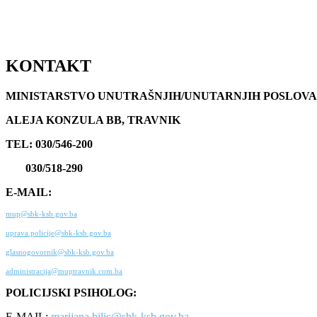
KONTAKT
MINISTARSTVO UNUTRAŠNJIH/UNUTARNJIH POSLOVA
ALEJA KONZULA BB, TRAVNIK
TEL: 030/546-200
030/518-290
E-MAIL:
mup@sbk-ksb.gov.ba
uprava.policije@sbk-ksb.gov.ba
glasnogovornik@sbk-ksb.gov.ba
administracija@muptravnik.com.ba
POLICIJSKI PSIHOLOG:
E-MAIL:
marijana.bilic@sbk-ksb.gov.ba