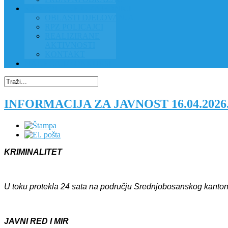
RAD POLICIJE U ZAJEDNICI
OBLASTI DJELOVANJA
RPZ POLICAJCI
REALIZIRANE
AKTIVNOSTI
KONTAKT
NATJEČAJI/KONKURSI
INFORMACIJA ZA JAVNOST 16.04.2026
KRIMINALITET
U toku protekla 24 sata na području Srednjobosanskog kanton
JAVNI RED I MIR