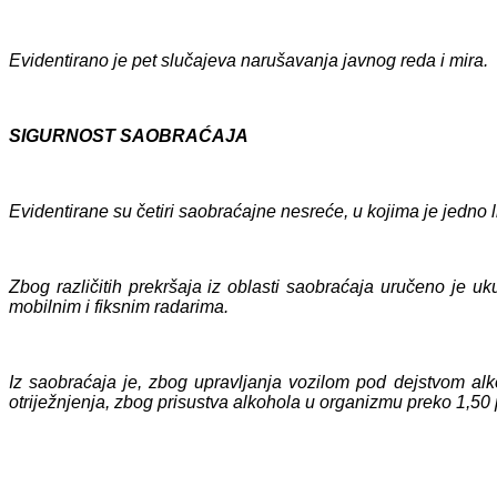
Evidentiran
o je pet
slučaj
eva
narušavanja javnog reda i mira.
SIGURNOST SAOBRAĆAJA
Evidentiran
e su četiri
saobraćajn
e
nesreć
e
, u kojima je
jedno
Zbog različitih prekršaja iz oblasti saobraćaja uručeno je u
mobilnim i fiksnim radarima.
Iz saobraćaja je, zbog upravljanja vozilom pod dejstvom alk
otriježnjenja, zbog prisustva alkohola u organizmu preko 1,50 