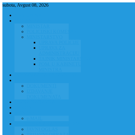
subota, Avgust 08, 2026
NASLOVNA
ORGANIZACIJA
MINISTAR
POLICIJSKI KOMESAR
MINISTARSTVO
UPRAVA POLICIJE
UPRAVA ZA
ADMINISTRACIJU
TAJNIK MINISTARSTVA
POM. U KABINETU
MINISTRA
INFORMACIJA ZA JAVNOST
GRAĐANSTVO
DOKUMENTI
IZDAVANJE
DOKUMENATA
JAVNA NABAVKA
ZAKONI
KONTAKTI
e-MAIL
POLICIJSKA AKADEMIJA 2026
JAVNI OGLAS
PRIJAVNI OBRAZAC