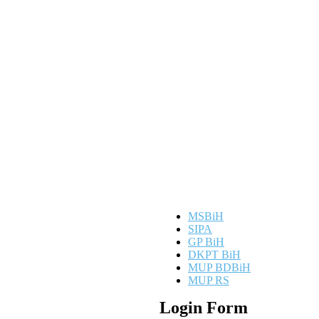
MSBiH
SIPA
GP BiH
DKPT BiH
MUP BDBiH
MUP RS
Login Form