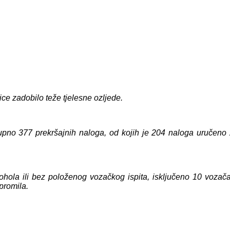
lic
e zadobilo teže tjelesne ozljede
.
kupno
377
prekršajnih naloga, od kojih je
2
04 naloga uručeno z
ohola ili bez položenog vozačkog ispita, isključeno 10 vozača
promila.