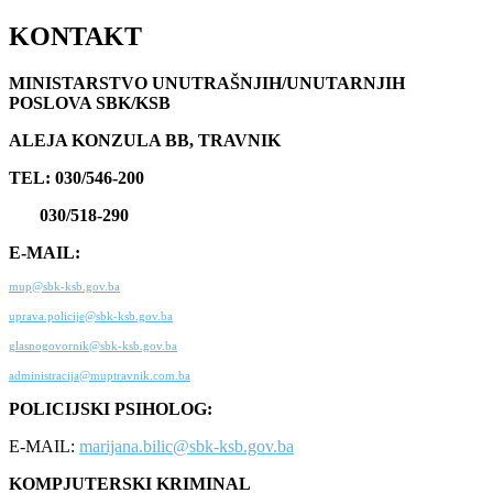
KONTAKT
MINISTARSTVO UNUTRAŠNJIH/UNUTARNJIH
POSLOVA SBK/KSB
ALEJA KONZULA BB, TRAVNIK
TEL: 030/546-200
030/518-290
E-MAIL:
mup@sbk-ksb.gov.ba
uprava.policije@sbk-ksb.gov.ba
glasnogovornik@sbk-ksb.gov.ba
administracija@muptravnik.com.ba
POLICIJSKI PSIHOLOG:
E-MAIL:
marijana.bilic@sbk-ksb.gov.ba
KOMPJUTERSKI KRIMINAL