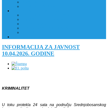
JAVNI OGLAS
PRIJAVNI OBRAZAC
RAD POLICIJE U ZAJEDNICI
RAD POLICIJE U ZAJEDNICI
OBLASTI DJELOVANJA
RPZ POLICAJCI
REALIZIRANE AKTIVNOSTI
KONTAKT
NATJEČAJI/KONKURSI
INFORMACIJA ZA JAVNOST
10.04.2026. GODINE
KRIMINALITET
U toku protekla 24 sata na području Srednjobosanskog