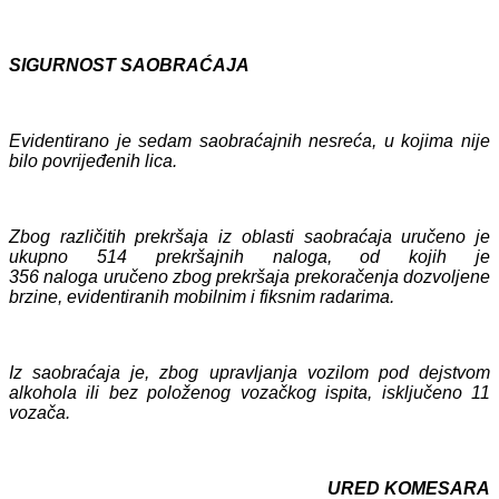
SIGURNOST SAOBRAĆAJA
Evidentirano je sedam saobraćajnih nesreća, u kojima
nije
bilo povrijeđenih lica.
Zbog različitih prekršaja iz oblasti saobraćaja uručeno je
ukupno
514
prekršajn
ih
naloga, od kojih je
356
nalog
a
uručen
o
zbog prekršaja prekoračenja dozvoljene
brzine, evidentiranih mobilnim i fiksnim radarima.
Iz saobraćaja je, zbog upravljanja vozilom pod dejstvom
alkohola ili bez položenog vozačkog ispita, isključeno 11
vozača.
URED KOMESARA