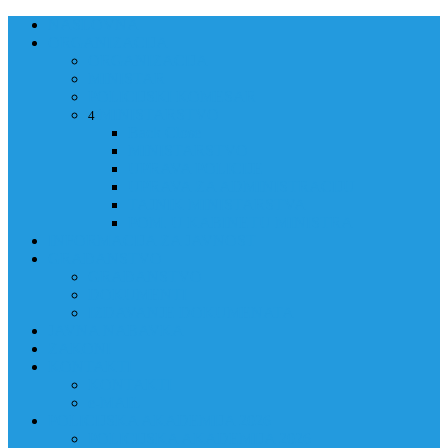
NASLOVNA
ORGANIZACIJA
ORGANIZACIJA
MINISTAR
POLICIJSKI KOMESAR
MINISTARSTVO
4
Back
Close
MINISTARSTVO
UPRAVA POLICIJE
UPRAVA ZA ADMINISTRACIJU
TAJNIK MINISTARSTVA
POM. U KABINETU MINISTRA
INFORMACIJA ZA JAVNOST
GRAĐANSTVO
GRAĐANSTVO
DOKUMENTI
IZDAVANJE DOKUMENATA
JAVNA NABAVKA
ZAKONI
KONTAKTI
KONTAKTI
e-MAIL
POLICIJSKA AKADEMIJA 2026
POLICIJSKA AKADEMIJA 2026