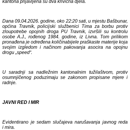
kantona prijavljen
a su dva
krivičn
a
djel
a
.
Dana 09.04.2026. godine, oko 22:20 sati, u mjestu Bašbunar,
općina Travnik, policijski službenici Tima za borbu protiv
zloupotrebe opojnih droga PU Travnik, izvršili su kontrolu
osobe A.J., rođenog 1984. godine, iz Livna.
Tom prilikom
pronađena je određena količinabijele praškaste materije koja
svojim izgledom i načinom pakovanja asocira na opojnu
drogu „speed“.
U saradnji sa nadležnim kantonalnim tužilaštvom, protiv
osumnjičenog poduzimaju se zakonom propisane mjere i
radnje.
JAVNI RED I MIR
Evidentirano je sedam slučajeva narušavanja javnog reda
i mira.