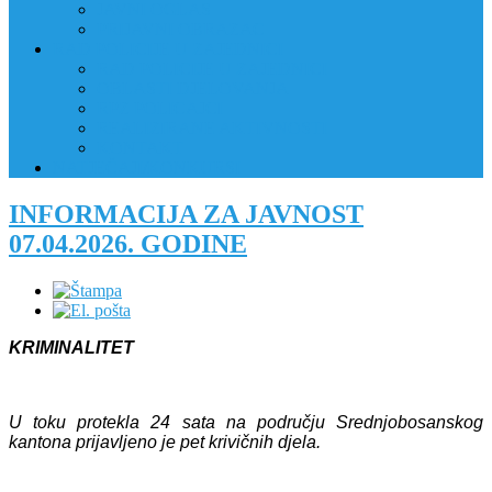
JAVNI OGLAS
PRIJAVNI OBRAZAC
RAD POLICIJE U ZAJEDNICI
RAD POLICIJE U ZAJEDNICI
OBLASTI DJELOVANJA
RPZ POLICAJCI
REALIZIRANE AKTIVNOSTI
KONTAKT
NATJEČAJI/KONKURSI
INFORMACIJA ZA JAVNOST
07.04.2026. GODINE
KRIMINALITET
U toku protekla 24 sata na području Srednjobosanskog
kantona prijavljen
o
je
pet
krivičn
ih
djela.