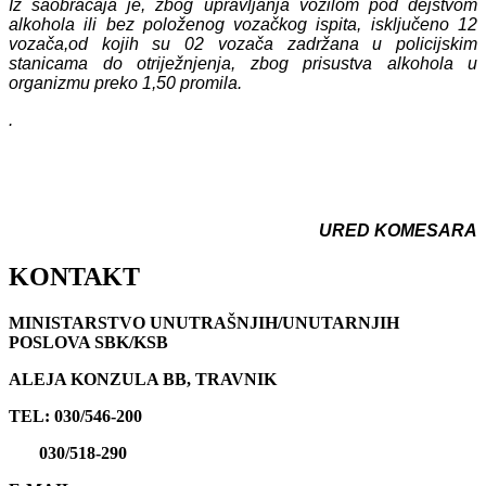
Iz saobraćaja je, zbog upravljanja vozilom pod dejstvom
alkohola ili bez položenog vozačkog ispita, isključeno 12
vozača,
od kojih su 02 vozača zadržana u policijskim
stanicama do otriježnjenja, zbog prisustva alkohola u
organizmu preko 1,50 promila.
.
URED KOMESARA
KONTAKT
MINISTARSTVO UNUTRAŠNJIH/UNUTARNJIH
POSLOVA SBK/KSB
ALEJA KONZULA BB, TRAVNIK
TEL: 030/546-200
030/518-290