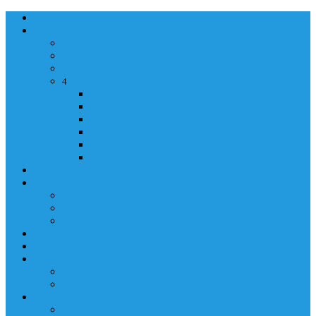
NASLOVNA
ORGANIZACIJA
ORGANIZACIJA
MINISTAR
POLICIJSKI KOMESAR
MINISTARSTVO
4
Back
Close
MINISTARSTVO
UPRAVA POLICIJE
UPRAVA ZA ADMINISTRACIJU
TAJNIK MINISTARSTVA
POM. U KABINETU MINISTRA
INFORMACIJA ZA JAVNOST
GRAĐANSTVO
GRAĐANSTVO
DOKUMENTI
IZDAVANJE DOKUMENATA
JAVNA NABAVKA
ZAKONI
KONTAKTI
KONTAKTI
e-MAIL
POLICIJSKA AKADEMIJA 2026
POLICIJSKA AKADEMIJA 2026