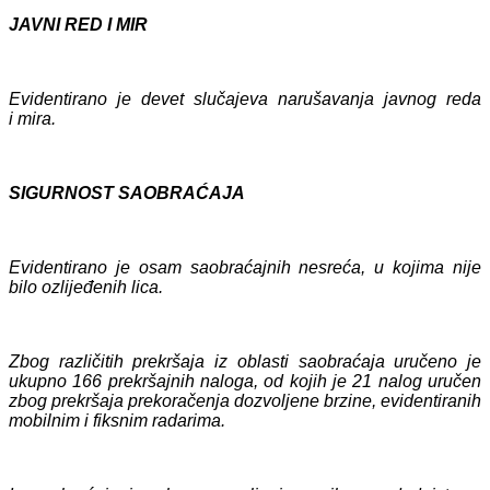
JAVNI RED I MIR
Evidentirano je
devet
slučaj
eva
narušavanja javnog reda
i mira.
SIGURNOST SAOBRAĆAJA
Evidentiran
o
je osam
saobraćajn
ih
nesreć
a
, u kojima
nije
bilo o
z
lijeđenih lica
.
Zbog različitih prekršaja iz oblasti saobraćaja uručeno je
ukupno
166
prekršajn
ih
naloga, od kojih je
21
nalog uručen
zbog prekršaja prekoračenja dozvoljene brzine, evidentiranih
mobilnim i fiksnim radarima.