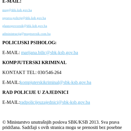
E-MAIL:
mup@sbk-ksb.gov.ba
uprava.policije@sbk-ksb.gov.ba
glasnogovornik@sbk-ksb.gov.ba
administracija@muptravnik.com.ba
POLICIJSKI PSIHOLOG:
E-MAIL:
marijana.bilic@sbk-ksb.gov.ba
KOMPJUTERSKI KRIMINAL
KONTAKT TEL: 030/546-264
E-MAIL:
kompjuterskikriminal@sbk-ksb.gov.ba
RAD POLICIJE U ZAJEDNICI
E-MAIL:
radpolicijeuzajednici@sbk-ksb.gov.ba
© Ministarstvo unutrašnjih poslova SBK/KSB 2013. Sva prava
pridržana. Sadržaji s ovih stranica mogu se prenositi bez posebne