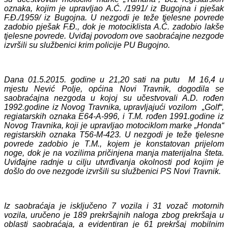
oznaka, kojim je upravljao A.Ć. /1991/ iz Bugojna i pješak
F.Đ./1959/ iz Bugojna. U nezgodi je teže tjelesne povrede
zadobio pješak F.Đ., dok je motociklista A.Ć. zadobio lakše
tjelesne povrede. Uviđaj povodom ove saobraćajne nezgode
izvršili su službenici krim policije PU Bugojno.
Dana 01.5.2015. godine u 21,20 sati na putu M 16,4 u
mjestu Nević Polje, općina Novi Travnik, dogodila se
saobraćajna nezgoda u kojoj su učestvovali A.D. rođen
1992.godine iz Novog Travnika, upravljajući vozilom „Golf“,
regiatarskih oznaka E64-A-996, i T.M. rođen 1991.godine iz
Novog Travnika, koji je upravljao motociklom marke „Honda“
registarskih oznaka T56-M-423. U nezgodi je teže tjelesne
povrede zadobio je T.M., kojem je konstatovan prijelom
noge, dok je na vozilima pričinjena manja materijalna šteta.
Uviđajne radnje u cilju utvrđivanja okolnosti pod kojim je
došlo do ove nezgode izvršili su službenici PS Novi Travnik.
Iz saobraćaja je isključeno 7 vozila i 31 vozač motornih
vozila, uručeno je 189 prekršajnih naloga zbog prekršaja u
oblasti saobraćaja, a evidentiran je 61 prekršaj mobilnim