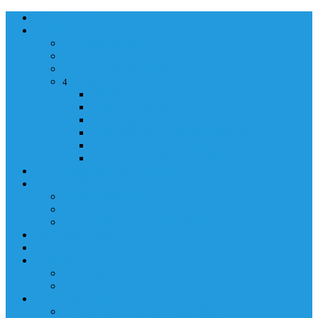
NASLOVNA
ORGANIZACIJA
ORGANIZACIJA
MINISTAR
POLICIJSKI KOMESAR
MINISTARSTVO
4
Back
Close
MINISTARSTVO
UPRAVA POLICIJE
UPRAVA ZA ADMINISTRACIJU
TAJNIK MINISTARSTVA
POM. U KABINETU MINISTRA
INFORMACIJA ZA JAVNOST
GRAĐANSTVO
GRAĐANSTVO
DOKUMENTI
IZDAVANJE DOKUMENATA
JAVNA NABAVKA
ZAKONI
KONTAKTI
KONTAKTI
e-MAIL
POLICIJSKA AKADEMIJA 2026
POLICIJSKA AKADEMIJA 2026