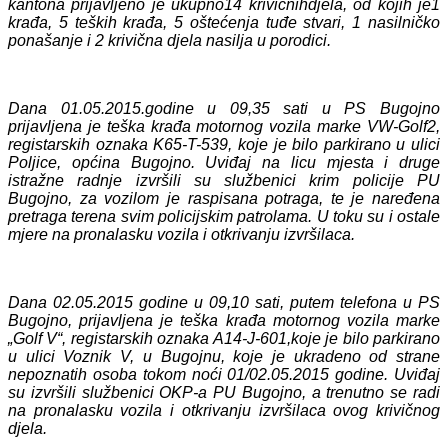
kantona prijavljeno je ukupno14 krivičnihdjela, od kojih je1
krađa, 5 teških krađa, 5 oštećenja tuđe stvari, 1 nasilničko
ponašanje i 2 krivična djela nasilja u porodici.
Dana 01.05.2015.godine u 09,35 sati u PS Bugojno
prijavljena je teška krađa motornog vozila marke VW-Golf2,
registarskih oznaka K65-T-539, koje je bilo parkirano u ulici
Poljice, općina Bugojno. Uviđaj na licu mjesta i druge
istražne radnje izvršili su službenici krim policije PU
Bugojno, za vozilom je raspisana potraga, te je naređena
pretraga terena svim policijskim patrolama. U toku su i ostale
mjere na pronalasku vozila i otkrivanju izvršilaca.
Dana 02.05.2015 godine u 09,10 sati, putem telefona u PS
Bugojno, prijavljena je teška krađa motornog vozila marke
„Golf V“, registarskih oznaka A14-J-601,koje je bilo parkirano
u ulici Voznik V, u Bugojnu, koje je ukradeno od strane
nepoznatih osoba tokom noći 01/02.05.2015 godine. Uviđaj
su izvršili službenici OKP-a PU Bugojno, a trenutno se radi
na pronalasku vozila i otkrivanju izvršilaca ovog krivičnog
djela.