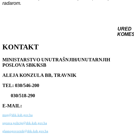
radarom.
URED
KOME
KONTAKT
MINISTARSTVO UNUTRAŠNJIH/UNUTARNJIH
POSLOVA SBK/KSB
ALEJA KONZULA BB, TRAVNIK
TEL: 030/546-200
030/518-290
E-MAIL:
mup@sbk-ksb.gov.ba
uprava.policije@sbk-ksb.gov.ba
glasnogovornik@sbk-ksb.gov.ba