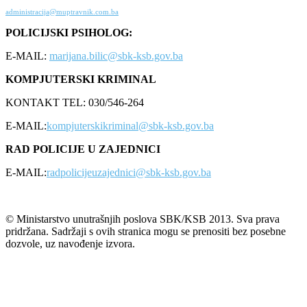
administracija@muptravnik.com.ba
POLICIJSKI PSIHOLOG:
E-MAIL:
marijana.bilic@sbk-ksb.gov.ba
KOMPJUTERSKI KRIMINAL
KONTAKT TEL: 030/546-264
E-MAIL:
kompjuterskikriminal@sbk-ksb.gov.ba
RAD POLICIJE U ZAJEDNICI
E-MAIL:
radpolicijeuzajednici@sbk-ksb.gov.ba
© Ministarstvo unutrašnjih poslova SBK/KSB 2013. Sva prava
pridržana. Sadržaji s ovih stranica mogu se prenositi bez posebne
dozvole, uz navođenje izvora.