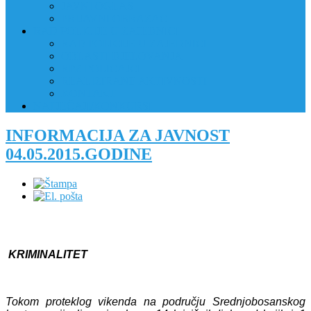
JAVNI OGLAS
PRIJAVNI OBRAZAC
RAD POLICIJE U ZAJEDNICI
RAD POLICIJE U ZAJEDNICI
OBLASTI DJELOVANJA
RPZ POLICAJCI
REALIZIRANE AKTIVNOSTI
KONTAKT
NATJEČAJI/KONKURSI
INFORMACIJA ZA JAVNOST
04.05.2015.GODINE
KRIMINALITET
Tokom proteklog vikenda na području Srednjobosanskog