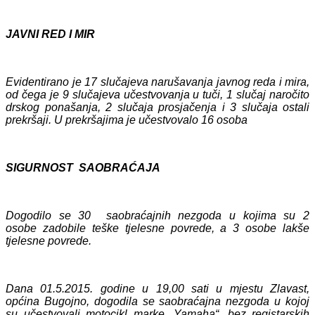
JAVNI RED I MIR
Evidentirano je 17 slučajeva narušavanja javnog reda i mira,
od čega je 9 slučajeva učestvovanja u tuči, 1 slučaj naročito
drskog ponašanja, 2 slučaja prosjačenja i 3 slučaja ostali
prekršaji. U prekršajima je učestvovalo 16 osoba
SIGURNOST SAOBRAĆAJA
Dogodilo se 30 saobraćajnih nezgoda u kojima su 2
osobe zadobile teške tjelesne povrede, a 3 osobe lakše
tjelesne povrede.
Dana 01.5.2015. godine u 19,00 sati u mjestu Zlavast,
općina Bugojno, dogodila se saobraćajna nezgoda u kojoj
su učestvovali motocikl marke „Yamaha“, bez registarskih