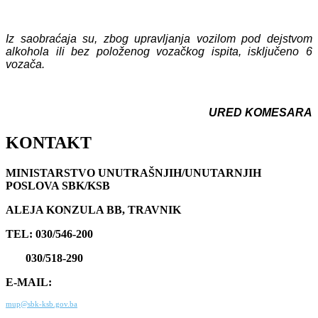
Iz saobraćaja su, zbog upravljanja vozilom pod dejstvom
alkohola ili bez položenog vozačkog ispita, isključeno 6
vozača.
URED KOMESARA
KONTAKT
MINISTARSTVO UNUTRAŠNJIH/UNUTARNJIH
POSLOVA SBK/KSB
ALEJA KONZULA BB, TRAVNIK
TEL: 030/546-200
030/518-290
E-MAIL:
mup@sbk-ksb.gov.ba