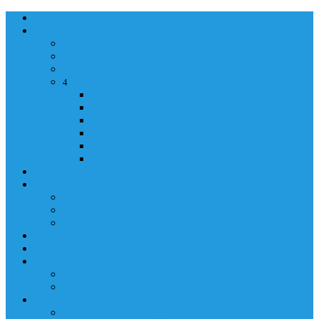
NASLOVNA
ORGANIZACIJA
ORGANIZACIJA
MINISTAR
POLICIJSKI KOMESAR
MINISTARSTVO
4
Back
Close
MINISTARSTVO
UPRAVA POLICIJE
UPRAVA ZA ADMINISTRACIJU
TAJNIK MINISTARSTVA
POM. U KABINETU MINISTRA
INFORMACIJA ZA JAVNOST
GRAĐANSTVO
GRAĐANSTVO
DOKUMENTI
IZDAVANJE DOKUMENATA
JAVNA NABAVKA
ZAKONI
KONTAKTI
KONTAKTI
e-MAIL
POLICIJSKA AKADEMIJA 2026
POLICIJSKA AKADEMIJA 2026