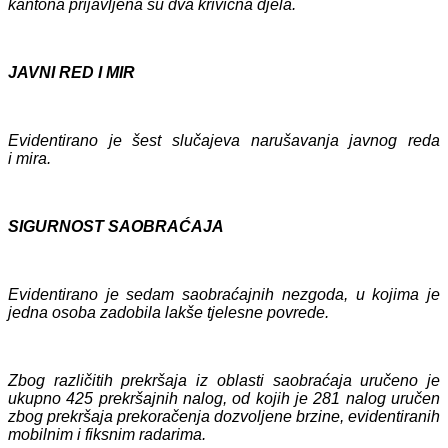
kantona prijavljen
a su dva
krivičn
a
djela.
JAVNI RED I MIR
Evidentiran
o je šest
slučajeva narušavanja javnog reda
i mira.
SIGURNOST SAOBRAĆAJA
Evidentirano je sedam saobraćajnih nezgoda, u kojima
je
jedna
osob
a
zadobil
a
lakše tjelesne povrede.
Zbog različitih prekršaja iz oblasti saobraćaja uručeno je
ukupno
425
prekršajnih nalog, od kojih je
281
nalog uručen
zbog prekršaja prekoračenja dozvoljene brzine, evidentiranih
mobilnim i fiksnim radarima.