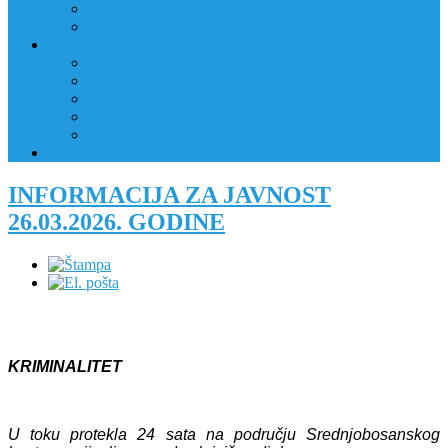
JAVNI OGLAS
PRIJAVNI OBRAZAC
RAD POLICIJE U ZAJEDNICI
RAD POLICIJE U ZAJEDNICI
OBLASTI DJELOVANJA
RPZ POLICAJCI
REALIZIRANE AKTIVNOSTI
KONTAKT
NATJEČAJI/KONKURSI
INFORMACIJA ZA JAVNOST
26.03.2026. GODINE
KRIMINALITET
U toku protekla 24 sata na području Srednjobosanskog