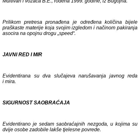
Multivan i vozača B.E., rođena 1999. godine, iz Bugojna.
Prilikom pretresa
pronađena je određena količina bijele
praškaste materije koja svojim izgledom i načinom pakiranja
asocira na opojnu drogu „speed“.
JAVNI RED I MIR
Evidentirana su dva slučajeva narušavanja javnog reda
i mira.
SIGURNOST SAOBRAĆAJA
Evidentirano je
sedam
saobraćajnih nezgoda, u kojima su
dvije osobe zadobile lakše tjelesne povrede.