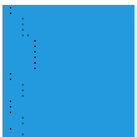
NASLOVNA
ORGANIZACIJA
ORGANIZACIJA
MINISTAR
POLICIJSKI KOMESAR
MINISTARSTVO
4
Back
Close
MINISTARSTVO
UPRAVA POLICIJE
UPRAVA ZA ADMINISTRACIJU
TAJNIK MINISTARSTVA
POM. U KABINETU MINISTRA
INFORMACIJA ZA JAVNOST
GRAĐANSTVO
GRAĐANSTVO
DOKUMENTI
IZDAVANJE DOKUMENATA
JAVNA NABAVKA
ZAKONI
KONTAKTI
KONTAKTI
e-MAIL
POLICIJSKA AKADEMIJA 2026
POLICIJSKA AKADEMIJA 2026