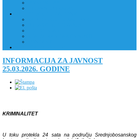
JAVNI OGLAS
PRIJAVNI OBRAZAC
RAD POLICIJE U ZAJEDNICI
RAD POLICIJE U ZAJEDNICI
OBLASTI DJELOVANJA
RPZ POLICAJCI
REALIZIRANE AKTIVNOSTI
KONTAKT
NATJEČAJI/KONKURSI
INFORMACIJA ZA JAVNOST
25.03.2026. GODINE
KRIMINALITET
U toku protekla 24 sata na području Srednjobosanskog