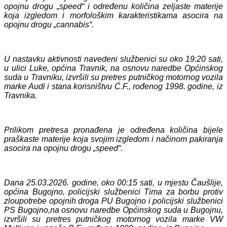
opojnu drogu „speed“ i određenu
količina zeljaste materije
koja izgledom i morfološkim karakteristikama asocira na
opojnu drogu „cannabis“
.
U nastavku aktivnosti navedeni službenici su oko 19:20 sati,
u ulici Luke, općina Travnik,
na osnovu naredbe Općinskog
suda u Travniku, izvršili su pretres putničkog motornog vozila
marke Audi i stana korisništvu Ć.F., rođenog 1998. godine, iz
Travnika.
Prilikom pretresa
pronađena je određena količina bijele
praškaste materije koja svojim izgledom i načinom pakiranja
asocira na opojnu drogu „speed“.
Dana 25.03.2026. godine, oko 00:15 sati, u mjestu Čaušlije,
općina Bugojno, policijski službenici Tima za borbu protiv
zloupotrebe opojnih droga PU Bugojno i policijski službenici
PS Bugojno,
na osnovu naredbe Općinskog suda u Bugojnu,
izvršili su pretres putničkog motornog vozila marke VW