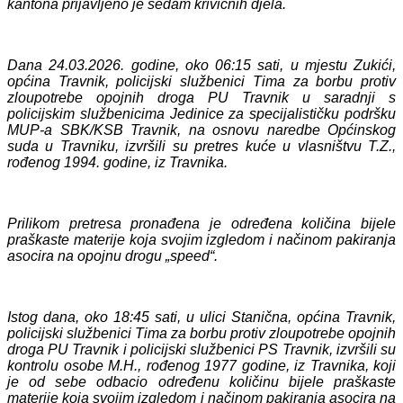
kantona prijavljeno je
sedam
krivičn
ih
djel
a
.
Dana 24.03.2026. godine, oko 06:15 sati, u mjestu Zukići,
općina Travnik, policijski službenici Tima za borbu protiv
zloupotrebe opojnih droga PU Travnik
u saradnji s
policijskim službenicima Jedinice za specijalističku podršku
MUP-a SBK/KSB Travnik,
na osnovu naredbe Općinskog
suda u Travniku, izvršili su pretres kuće u vlasništvu T.Z.,
rođenog 1994. godine, iz Travnika.
Prilikom pretresa
pronađena je određena količina bijele
praškaste materije koja svojim izgledom i načinom pakiranja
asocira na opojnu drogu „speed“.
Istog dana, oko 18:45 sati, u ulici Stanična, općina Travnik,
policijski službenici Tima za borbu protiv zloupotrebe opojnih
droga PU Travnik i policijski službenici PS Travnik, izvršili su
kontrolu osobe M.H., rođenog 1977 godine, iz Travnika, koji
je od sebe odbacio određenu količinu
bijele praškaste
materije koja svojim izgledom i načinom pakiranja asocira na