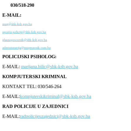
030/518-290
E-MAIL:
mup@sbk-ksb.gov.ba
uprava.policije@sbk-ksb.gov.ba
glasnogovornik@sbk-ksb.gov.ba
administracija@muptravnik.com.ba
POLICIJSKI PSIHOLOG:
E-MAIL:
marijana.bilic@sbk-ksb.gov.ba
KOMPJUTERSKI KRIMINAL
KONTAKT TEL: 030/546-264
E-MAIL:
kompjuterskikriminal@sbk-ksb.gov.ba
RAD POLICIJE U ZAJEDNICI
E-MAIL:
radpolicijeuzajednici@sbk-ksb.gov.ba