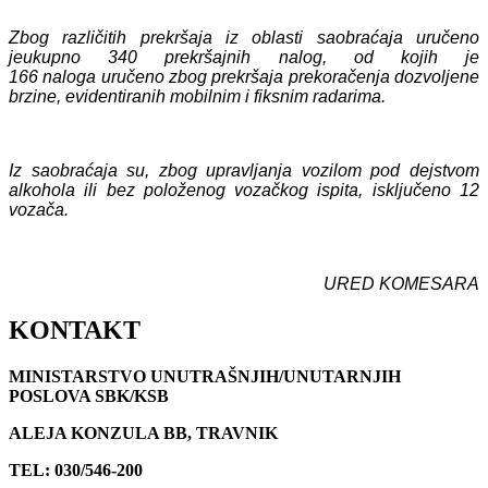
Zbog različitih prekršaja iz oblasti saobraćaja uručen
o
je
ukupno
340
prekršajn
ih
nalog, od kojih je
1
66
nalog
a
uručeno zbog prekršaja prekoračenja dozvoljene
brzine, evidentiranih mobilnim i fiksnim radarima.
Iz saobraćaja su, zbog upravljanja vozilom pod dejstvom
alkohola ili bez položenog vozačkog ispita, isključeno 12
vozača.
URED KOMESARA
KONTAKT
MINISTARSTVO UNUTRAŠNJIH/UNUTARNJIH
POSLOVA SBK/KSB
ALEJA KONZULA BB, TRAVNIK
TEL: 030/546-200