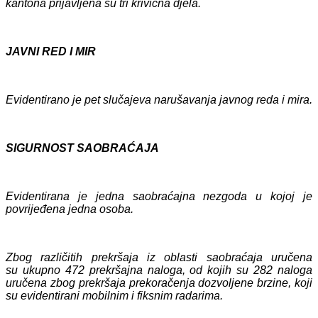
kantona prijavljena su
tri
krivična djela.
JAVNI RED I MIR
Evidentirano je
pet
slučajeva narušavanja javnog reda i mira.
SIGURNOST SAOBRAĆAJA
Evidentiran
a
je
jedna
saobraćajn
a
nezgoda u koj
oj je
povrijeđen
a jedna
osoba.
Zbog različitih prekršaja iz oblasti saobraćaja uručen
a
su
ukupno
472
prekršajn
a
naloga, od kojih
su 282
naloga
uručen
a
zbog prekršaja prekoračenja dozvoljene brzine, koji
su evidentirani mobilnim i fiksnim radarima.