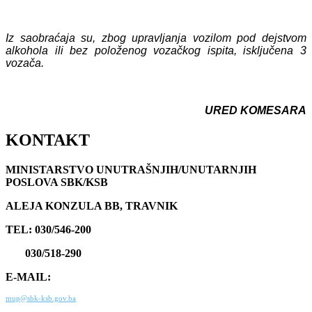
Iz saobraćaja su, zbog upravljanja vozilom pod dejstvom
alkohola ili bez položenog vozačkog ispita, isključena 3
vozača.
URED KOMESARA
KONTAKT
MINISTARSTVO UNUTRAŠNJIH/UNUTARNJIH
POSLOVA SBK/KSB
ALEJA KONZULA BB, TRAVNIK
TEL: 030/546-200
030/518-290
E-MAIL:
mup@sbk-ksb.gov.ba