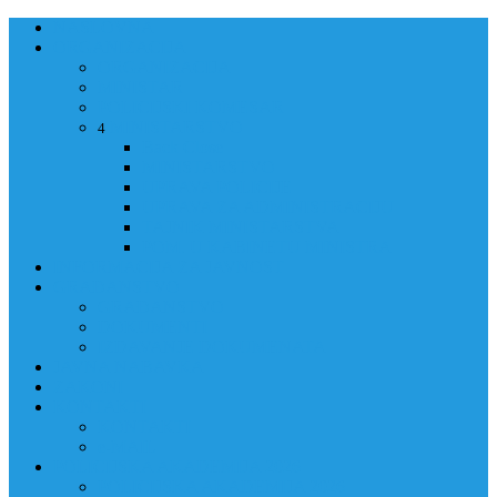
NASLOVNA
ORGANIZACIJA
ORGANIZACIJA
MINISTAR
POLICIJSKI KOMESAR
MINISTARSTVO
4
Back
Close
MINISTARSTVO
UPRAVA POLICIJE
UPRAVA ZA ADMINISTRACIJU
TAJNIK MINISTARSTVA
POM. U KABINETU MINISTRA
INFORMACIJA ZA JAVNOST
GRAĐANSTVO
GRAĐANSTVO
DOKUMENTI
IZDAVANJE DOKUMENATA
JAVNA NABAVKA
ZAKONI
KONTAKTI
KONTAKTI
e-MAIL
POLICIJSKA AKADEMIJA 2026
POLICIJSKA AKADEMIJA 2026