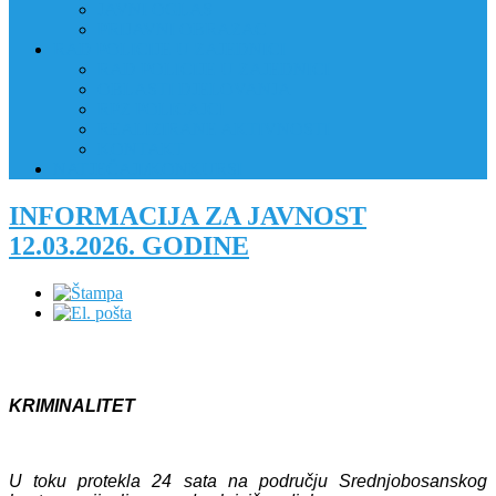
JAVNI OGLAS
PRIJAVNI OBRAZAC
RAD POLICIJE U ZAJEDNICI
RAD POLICIJE U ZAJEDNICI
OBLASTI DJELOVANJA
RPZ POLICAJCI
REALIZIRANE AKTIVNOSTI
KONTAKT
NATJEČAJI/KONKURSI
INFORMACIJA ZA JAVNOST
12.03.2026. GODINE
KRIMINALITET
U toku protekla 24 sata na području Srednjobosanskog