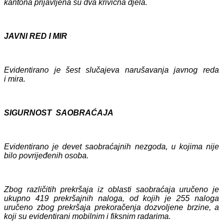
kantona prijavljena su dva krivična djela.
JAVNI RED I MIR
Evidentirano je
šest
slučajeva narušavanja javnog reda
i mira.
SIGURNOST SAOBRAĆAJA
Evidentirano je
devet
saobraćajnih nezgoda, u kojima
nije
bilo povrijeđenih
osoba
.
Zbog različitih prekršaja iz oblasti saobraćaja uručeno je
ukupno
419
prekršajnih naloga, od kojih
je 255
naloga
uručen
o
zbog prekršaja prekoračenja dozvoljene brzine, a
koji su evidentirani mobilnim i fiksnim radarima.