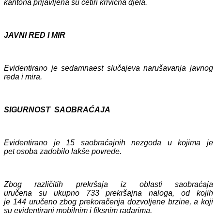
kantona prijavljen
a su četiri
krivičn
a
djela.
JAVNI RED I MIR
Evidentirano je
sedamnaest
slučaj
eva
narušavanja javnog
reda i mira.
SIGURNOST SAOBRAĆAJA
Evidentirano je 1
5
saobraćajnih nezgoda u kojima
je
pet
osob
a
zadobil
o
lakše
povrede.
Zbog različitih prekršaja iz oblasti saobraćaja
uručen
a
su
ukupno 73
3
prekršajn
a
naloga, od kojih
je
1
44
uručeno
zbog prekoračenja dozvoljene brzine, a koji
su evidentirani mobilnim i fiksnim radarima.