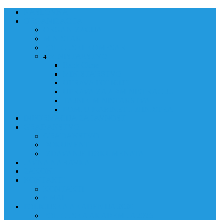
NASLOVNA
ORGANIZACIJA
ORGANIZACIJA
MINISTAR
POLICIJSKI KOMESAR
MINISTARSTVO
4
Back
Close
MINISTARSTVO
UPRAVA POLICIJE
UPRAVA ZA ADMINISTRACIJU
TAJNIK MINISTARSTVA
POM. U KABINETU MINISTRA
INFORMACIJA ZA JAVNOST
GRAĐANSTVO
GRAĐANSTVO
DOKUMENTI
IZDAVANJE DOKUMENATA
JAVNA NABAVKA
ZAKONI
KONTAKTI
KONTAKTI
e-MAIL
POLICIJSKA AKADEMIJA 2026
POLICIJSKA AKADEMIJA 2026