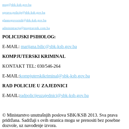
mup@sbk-ksb.gov.ba
uprava.policije@sbk-ksb.gov.ba
glasnogovornik@sbk-ksb.gov.ba
administracija@muptravnik.com.ba
POLICIJSKI PSIHOLOG:
E-MAIL:
marijana.bilic@sbk-ksb.gov.ba
KOMPJUTERSKI KRIMINAL
KONTAKT TEL: 030/546-264
E-MAIL:
kompjuterskikriminal@sbk-ksb.gov.ba
RAD POLICIJE U ZAJEDNICI
E-MAIL:
radpolicijeuzajednici@sbk-ksb.gov.ba
© Ministarstvo unutrašnjih poslova SBK/KSB 2013. Sva prava
pridržana. Sadržaji s ovih stranica mogu se prenositi bez posebne
dozvole, uz navođenje izvora.