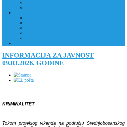
JAVNI OGLAS
PRIJAVNI OBRAZAC
RAD POLICIJE U ZAJEDNICI
RAD POLICIJE U ZAJEDNICI
OBLASTI DJELOVANJA
RPZ POLICAJCI
REALIZIRANE AKTIVNOSTI
KONTAKT
NATJEČAJI/KONKURSI
INFORMACIJA ZA JAVNOST
09.03.2026. GODINE
KRIMINALITET
Tokom proteklog vikenda na području Srednjobosanskog