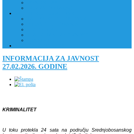
JAVNI OGLAS
PRIJAVNI OBRAZAC
RAD POLICIJE U ZAJEDNICI
RAD POLICIJE U ZAJEDNICI
OBLASTI DJELOVANJA
RPZ POLICAJCI
REALIZIRANE AKTIVNOSTI
KONTAKT
NATJEČAJI/KONKURSI
INFORMACIJA ZA JAVNOST
27.02.2026. GODINE
KRIMINALITET
U t
ok
u
protekl
a 24 sata
na području Srednjobosanskog