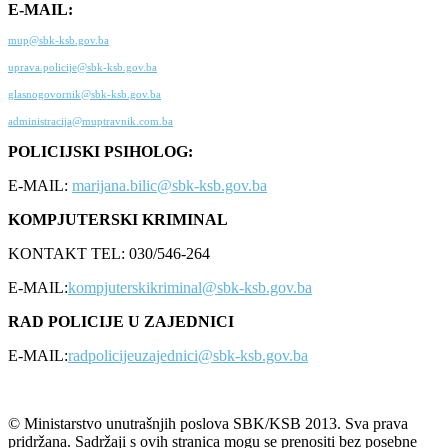
E-MAIL:
mup@sbk-ksb.gov.ba
uprava.policije@sbk-ksb.gov.ba
glasnogovornik@sbk-ksb.gov.ba
administracija@muptravnik.com.ba
POLICIJSKI PSIHOLOG:
E-MAIL:
marijana.bilic@sbk-ksb.gov.ba
KOMPJUTERSKI KRIMINAL
KONTAKT TEL: 030/546-264
E-MAIL:
kompjuterskikriminal@sbk-ksb.gov.ba
RAD POLICIJE U ZAJEDNICI
E-MAIL:
radpolicijeuzajednici@sbk-ksb.gov.ba
© Ministarstvo unutrašnjih poslova SBK/KSB 2013. Sva prava
pridržana. Sadržaji s ovih stranica mogu se prenositi bez posebne