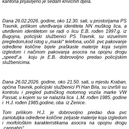
kantona prijavljeno je sedam krivičnih djela.
Dana 26.02.2026. godine, oko 12.30. sati,
u prostorijama PS
Travnik, prilikom utvrđivanja identiteta NN muškog lica, a
utvrđenim identitetom se radi o licu E.B. rođen 1997.g. iz
Bugojna, policijski službenici PS Travnik, su vizuelnim
pregledom,kod istog u „maski“ telefona, uočili pvc pakovanje
određene količine bijele praškaste materije koja svojim
izgledom i načinom pakovanja asocira na opojnu drogu
„speed“,a
koju je E.B. dobrovoljno predao policijskim
službenicima.
Dana 26.02.2026. godine, oko 21.50. sati, u mjestu Kraban,
općina Travnik, policijski službenici PI Han Bila, su
izvršili su
kontrolu i pregled putničkog motornog vozila marke VW
Passat, u kojem su se nalazila lica L.M. rođen 1985. godine
i H.J. rođen 1985.godine, oba iz Zenice.
Tom p
rilikom
H.J.
je dobrovoljno predao dva pvc
zamotuljka
određene količine zeljaste materije koja izgledom
i morfološkim karakteristikama asocira na opojnu drogu
„cannabis“.