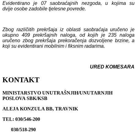
Evidentirano je
07
saobraćajnih nezgoda, u kojima su
dvije
osobe zadobile tjelesne povrede.
Zbog različitih prekršaja iz oblasti saobraćaja uručeno je
ukupno
409
prekršajnih naloga, od kojih je
235
naloga
uručeno zbog prekršaja prekoračenja dozvoljene brzine, a
koji su evidentirani mobilnim i fiksnim radarima.
URED KOMESARA
KONTAKT
MINISTARSTVO UNUTRAŠNJIH/UNUTARNJIH
POSLOVA SBK/KSB
ALEJA KONZULA BB, TRAVNIK
TEL: 030/546-200
030/518-290