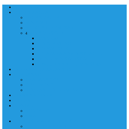
NASLOVNA
ORGANIZACIJA
ORGANIZACIJA
MINISTAR
POLICIJSKI KOMESAR
MINISTARSTVO
4
Back
Close
MINISTARSTVO
UPRAVA POLICIJE
UPRAVA ZA ADMINISTRACIJU
TAJNIK MINISTARSTVA
POM. U KABINETU MINISTRA
INFORMACIJA ZA JAVNOST
GRAĐANSTVO
GRAĐANSTVO
DOKUMENTI
IZDAVANJE DOKUMENATA
JAVNA NABAVKA
ZAKONI
KONTAKTI
KONTAKTI
e-MAIL
POLICIJSKA AKADEMIJA 2026
POLICIJSKA AKADEMIJA 2026