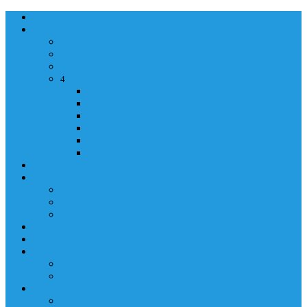
NASLOVNA
ORGANIZACIJA
ORGANIZACIJA
MINISTAR
POLICIJSKI KOMESAR
MINISTARSTVO
4
Back
Close
MINISTARSTVO
UPRAVA POLICIJE
UPRAVA ZA ADMINISTRACIJU
TAJNIK MINISTARSTVA
POM. U KABINETU MINISTRA
INFORMACIJA ZA JAVNOST
GRAĐANSTVO
GRAĐANSTVO
DOKUMENTI
IZDAVANJE DOKUMENATA
JAVNA NABAVKA
ZAKONI
KONTAKTI
KONTAKTI
e-MAIL
POLICIJSKA AKADEMIJA 2026
POLICIJSKA AKADEMIJA 2026