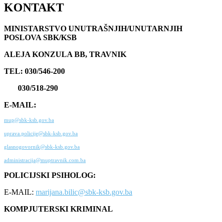
KONTAKT
MINISTARSTVO UNUTRAŠNJIH/UNUTARNJIH
POSLOVA SBK/KSB
ALEJA KONZULA BB, TRAVNIK
TEL: 030/546-200
030/518-290
E-MAIL:
mup@sbk-ksb.gov.ba
uprava.policije@sbk-ksb.gov.ba
glasnogovornik@sbk-ksb.gov.ba
administracija@muptravnik.com.ba
POLICIJSKI PSIHOLOG:
E-MAIL:
marijana.bilic@sbk-ksb.gov.ba
KOMPJUTERSKI KRIMINAL