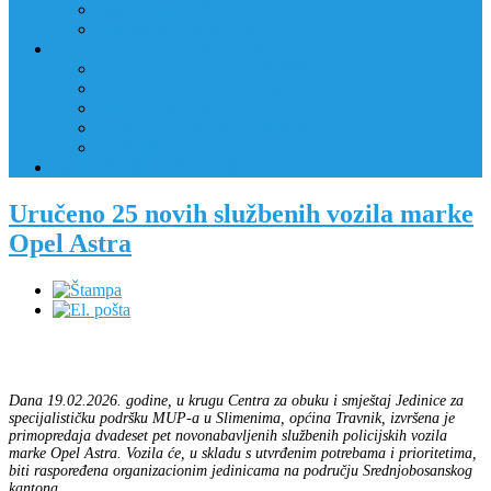
JAVNI OGLAS
PRIJAVNI OBRAZAC
RAD POLICIJE U ZAJEDNICI
RAD POLICIJE U ZAJEDNICI
OBLASTI DJELOVANJA
RPZ POLICAJCI
REALIZIRANE AKTIVNOSTI
KONTAKT
NATJEČAJI/KONKURSI
Uručeno 25 novih službenih vozila marke
Opel Astra
Dana 19.02.2026. godine, u krugu Centra za obuku i smještaj Jedinice za
specijalističku podršku MUP-a u Slimenima, općina Travnik, izvršena je
primopredaja dvadeset pet novonabavljenih službenih policijskih vozila
marke Opel Astra. Vozila će, u skladu s utvrđenim potrebama i prioritetima,
biti raspoređena organizacionim jedinicama na području Srednjobosanskog
kantona.