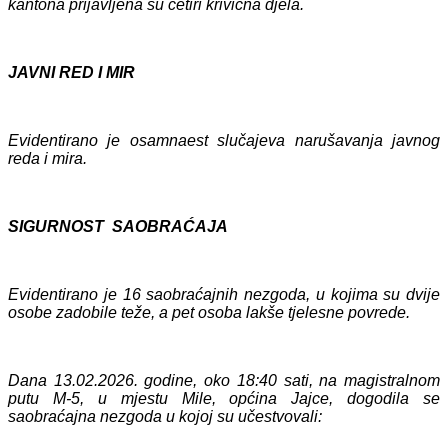
kantona prijavljen
a su četiri
krivičn
a
djela.
JAVNI RED I MIR
Evidentirano je
osamnaest
slučajeva narušavanja javnog
reda i mira.
SIGURNOST SAOBRAĆAJA
Evidentirano je 1
6
saobraćajnih nezgoda, u kojima su
dvije
osobe zadobile teže, a pet osoba
lakše
tjelesne
povrede.
Dana 13.02.2026. godine, oko 18:40 sati, na magistralnom
putu M-5, u mjestu Mile, općina Jajce, dogodila se
saobraćajna nezgoda u kojoj su učestvovali: