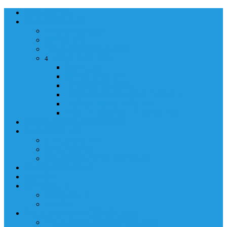
NASLOVNA
ORGANIZACIJA
ORGANIZACIJA
MINISTAR
POLICIJSKI KOMESAR
MINISTARSTVO
4
Back
Close
MINISTARSTVO
UPRAVA POLICIJE
UPRAVA ZA ADMINISTRACIJU
TAJNIK MINISTARSTVA
POM. U KABINETU MINISTRA
INFORMACIJA ZA JAVNOST
GRAĐANSTVO
GRAĐANSTVO
DOKUMENTI
IZDAVANJE DOKUMENATA
JAVNA NABAVKA
ZAKONI
KONTAKTI
KONTAKTI
e-MAIL
POLICIJSKA AKADEMIJA 2026
POLICIJSKA AKADEMIJA 2026