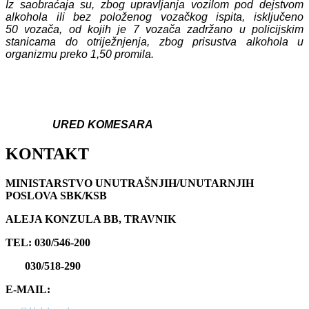
Iz saobraćaja su, zbog upravljanja vozilom pod dejstvom
alkohola ili bez položenog vozačkog ispita, isključeno
50
vozača,
od kojih je
7
vozača zadržano u policijskim
stanicama do otriježnjenja, zbog prisustva alkohola u
organizmu preko 1,50 promila.
URED KOMESARA
KONTAKT
MINISTARSTVO UNUTRAŠNJIH/UNUTARNJIH
POSLOVA SBK/KSB
ALEJA KONZULA BB, TRAVNIK
TEL: 030/546-200
030/518-290
E-MAIL: