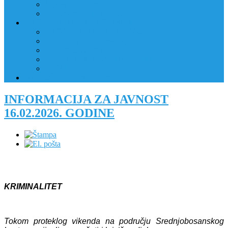
JAVNI OGLAS
PRIJAVNI OBRAZAC
RAD POLICIJE U ZAJEDNICI
RAD POLICIJE U ZAJEDNICI
OBLASTI DJELOVANJA
RPZ POLICAJCI
REALIZIRANE AKTIVNOSTI
KONTAKT
NATJEČAJI/KONKURSI
INFORMACIJA ZA JAVNOST
16.02.2026. GODINE
KRIMINALITET
Tokom proteklog vikenda na području Srednjobosanskog