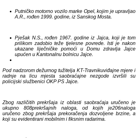
Putničko motorno vozilo marke Opel, kojim je upravljao
A.R., rođen 1999. godine, iz Sanskog Mosta.
Pješak N.S., rođen 1967. godine iz Jajca, koji je tom
prilikom zadobio teže tjelesne povrede. Isti je nakon
ukazane liječničke pomoći u Domu zdravlja Jajce
upućen u Kantonalnu bolnicu Jajce.
Pod nadzorom
dežurnog tužitelja KT-Travnik
uviđajne mjere i
radnje na licu mjesta saobraćajne nezgode izvršili su
policijski službenici OKP PS Jajce.
Zbog različitih prekršaja iz oblasti saobraćaja uručeno je
ukupno
808
prekršajnih naloga, od kojih
je
2
06
naloga
uručeno zbog prekršaja prekoračenja dozvoljene brzine, a
koji su evidentirani mobilnim i fiksnim radarima.