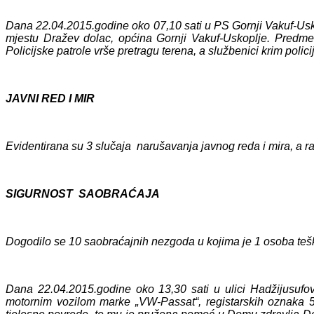
Dana 22.04.2015.godine oko 07,10 sati u PS Gornji Vakuf-Uskop
mjestu Dražev dolac, općina Gornji Vakuf-Uskoplje. Predmet
Policijske patrole vrše pretragu terena, a službenici krim polici
JAVNI RED I MIR
Evidentirana su 3 slučaja narušavanja javnog reda i mira, a ra
SIGURNOST SAOBRAĆAJA
Dogodilo se 10 saobraćajnih nezgoda u kojima je 1 osoba tešk
Dana 22.04.2015.godine oko 13,30 sati u ulici Hadžijusuf
motornim vozilom marke „VW-Passat“, registarskih oznaka 5