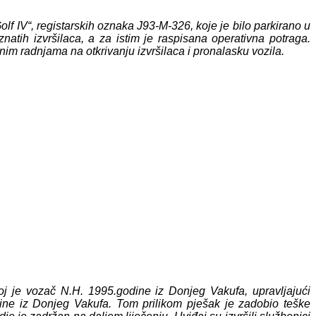
f IV“, registarskih oznaka J93-M-326, koje je bilo parkirano u
tih izvršilaca, a za istim je raspisana operativna potraga.
ažnim radnjama na otkrivanju izvršilaca i pronalasku vozila.
 je vozač N.H. 1995.godine iz Donjeg Vakufa, upravljajući
ine iz Donjeg Vakufa. Tom prilikom pješak je zadobio teške