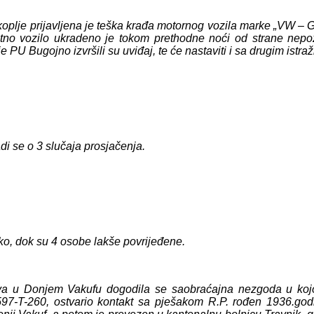
lje prijavljena je teška krađa motornog vozila marke „VW – Gol
no vozilo ukradeno je tokom prethodne noći od strane nepozna
je PU Bugojno izvršili su uviđaj, te će nastaviti i sa drugim istr
di se o 3 slučaja prosjačenja.
o, dok su 4 osobe lakše povrijeđene.
ova u Donjem Vakufu dogodila se saobraćajna nezgoda u kojoj
97-T-260, ostvario kontakt sa pješakom R.P. rođen 1936.god