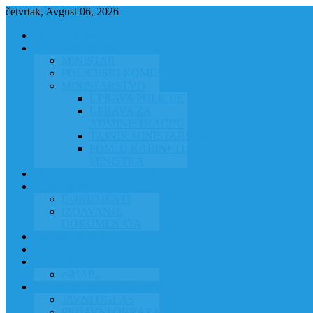
četvrtak, Avgust 06, 2026
NASLOVNA
ORGANIZACIJA
MINISTAR
POLICIJSKI KOMESAR
MINISTARSTVO
UPRAVA POLICIJE
UPRAVA ZA
ADMINISTRACIJU
TAJNIK MINISTARSTVA
POM. U KABINETU
MINISTRA
INFORMACIJA ZA JAVNOST
GRAĐANSTVO
DOKUMENTI
IZDAVANJE
DOKUMENATA
JAVNA NABAVKA
ZAKONI
KONTAKTI
e-MAIL
POLICIJSKA AKADEMIJA 2026
JAVNI OGLAS
PRIJAVNI OBRAZAC