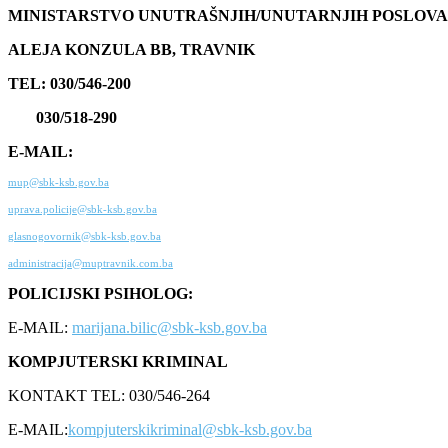
MINISTARSTVO UNUTRAŠNJIH/UNUTARNJIH POSLOVA
ALEJA KONZULA BB, TRAVNIK
TEL: 030/546-200
030/518-290
E-MAIL:
mup@sbk-ksb.gov.ba
uprava.policije@sbk-ksb.gov.ba
glasnogovornik@sbk-ksb.gov.ba
administracija@muptravnik.com.ba
POLICIJSKI PSIHOLOG:
E-MAIL:
marijana.bilic@sbk-ksb.gov.ba
KOMPJUTERSKI KRIMINAL
KONTAKT TEL: 030/546-264
E-MAIL:
kompjuterskikriminal@sbk-ksb.gov.ba