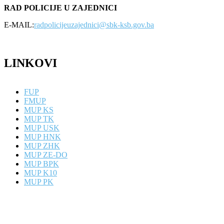
RAD POLICIJE U ZAJEDNICI
E-MAIL:
radpolicijeuzajednici@sbk-ksb.gov.ba
LINKOVI
FUP
FMUP
MUP KS
MUP TK
MUP USK
MUP HNK
MUP ZHK
MUP ZE-DO
MUP BPK
MUP K10
MUP PK