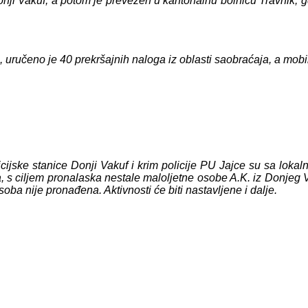
i Vakuf, a potom je prevezen u kantonalnu bolnicu Travnik, gdje
a, uručeno je 40 prekršajnih naloga iz oblasti saobraćaja, a mo
jske stanice Donji Vakuf i krim policije PU Jajce su sa lokaln
, s ciljem pronalaska nestale maloljetne osobe A.K. iz Donjeg Va
oba nije pronađena. Aktivnosti će biti nastavljene i dalje.