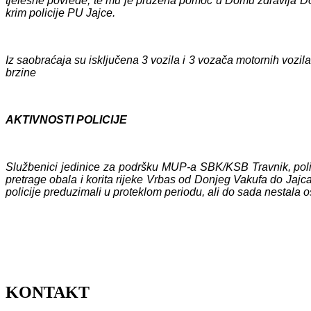
tjelesne povrede, te mu je pružena pomoć u Domu zdravlja Donj
krim policije PU Jajce.
Iz saobraćaja su isključena 3 vozila i 3 vozača motornih vozil
brzine
AKTIVNOSTI POLICIJE
Službenici jedinice za podršku MUP-a SBK/KSB Travnik, polici
pretrage obala i korita rijeke Vrbas od Donjeg Vakufa do Jajca
policije preduzimali u proteklom periodu, ali do sada nestala os
KONTAKT