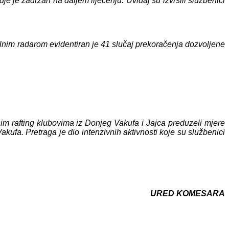
 je zadržan na daljem liječenju. Uviđaj su izvršili službenici
bilnim radarom evidentiran je 41 slučaj prekoračenja dozvoljene
im rafting klubovima iz Donjeg Vakufa i Jajca preduzeli mjere
kufa. Pretraga je dio intenzivnih aktivnosti koje su službenici
URED KOMESARA