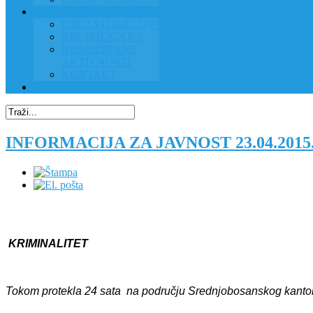
RAD POLICIJE U ZAJEDNICI
OBLASTI DJELOVANJA
RPZ POLICAJCI
REALIZIRANE
AKTIVNOSTI
KONTAKT
NATJEČAJI/KONKURSI
INFORMACIJA ZA JAVNOST 23.04.201
KRIMINALITET
Tokom protekla 24 sata na području Srednjobosanskog kantona evi