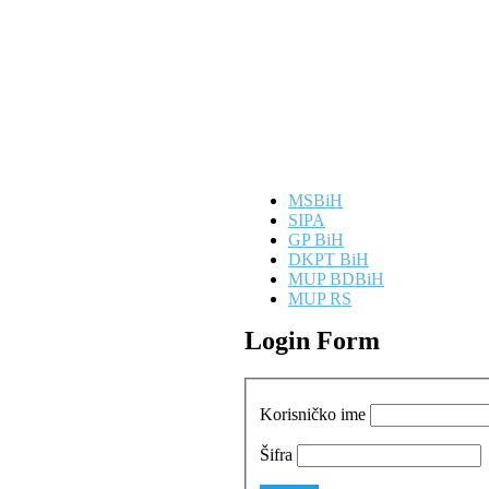
MSBiH
SIPA
GP BiH
DKPT BiH
MUP BDBiH
MUP RS
Login Form
Korisničko ime
Šifra