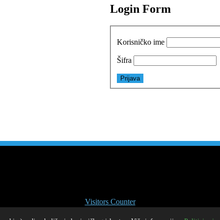
Login Form
Korisničko ime
Šifra
1
3
3
1
2
6
6
2
Visitors Counter
a. Sadržaji s ovih stranica mogu se prenositi bez posebne dozvole, u