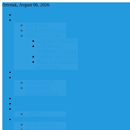
četvrtak, Avgust 06, 2026
NASLOVNA
ORGANIZACIJA
MINISTAR
POLICIJSKI KOMESAR
MINISTARSTVO
UPRAVA POLICIJE
UPRAVA ZA
ADMINISTRACIJU
TAJNIK MINISTARSTVA
POM. U KABINETU
MINISTRA
INFORMACIJA ZA JAVNOST
GRAĐANSTVO
DOKUMENTI
IZDAVANJE
DOKUMENATA
JAVNA NABAVKA
ZAKONI
KONTAKTI
e-MAIL
POLICIJSKA AKADEMIJA 2026
JAVNI OGLAS
PRIJAVNI OBRAZAC