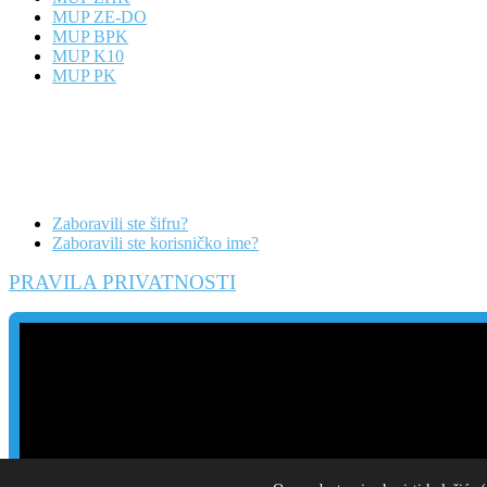
MUP ZE-DO
MUP BPK
MUP K10
MUP PK
Zaboravili ste šifru?
Zaboravili ste korisničko ime?
PRAVILA PRIVATNOSTI
Danas
Posljednje sedmice
Posljednji mjesec
© Ministarstvo unutrašnjih poslova SBK/KSB 2013. Sva prava pridržan