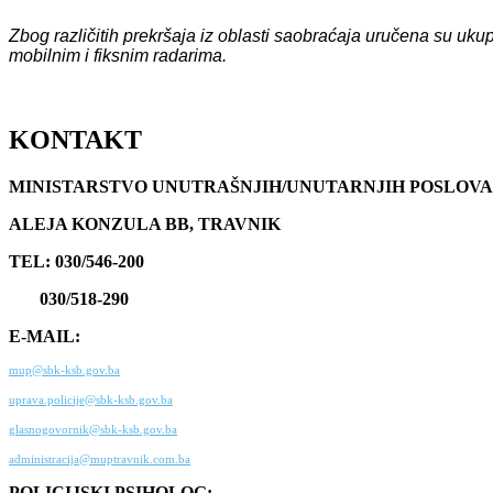
Zbog različitih prekršaja iz oblasti saobraćaja uručena su uk
mobilnim i fiksnim radarima.
KONTAKT
MINISTARSTVO UNUTRAŠNJIH/UNUTARNJIH POSLOVA
ALEJA KONZULA BB, TRAVNIK
TEL: 030/546-200
030/518-290
E-MAIL:
mup@sbk-ksb.gov.ba
uprava.policije@sbk-ksb.gov.ba
glasnogovornik@sbk-ksb.gov.ba
administracija@muptravnik.com.ba
POLICIJSKI PSIHOLOG: