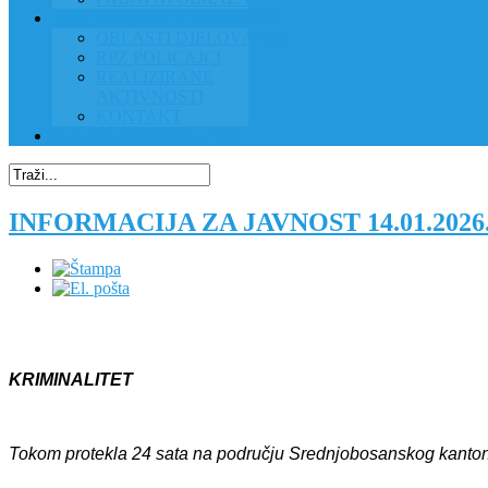
RAD POLICIJE U ZAJEDNICI
OBLASTI DJELOVANJA
RPZ POLICAJCI
REALIZIRANE
AKTIVNOSTI
KONTAKT
NATJEČAJI/KONKURSI
INFORMACIJA ZA JAVNOST 14.01.2026
KRIMINALITET
Tokom protekla 24 sata na području Srednjobosanskog kantona p