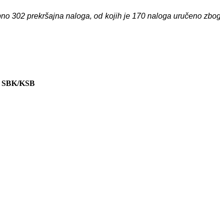
upno 302 prekršajna naloga, od kojih je 170 naloga uručeno zbog 
 SBK/KSB