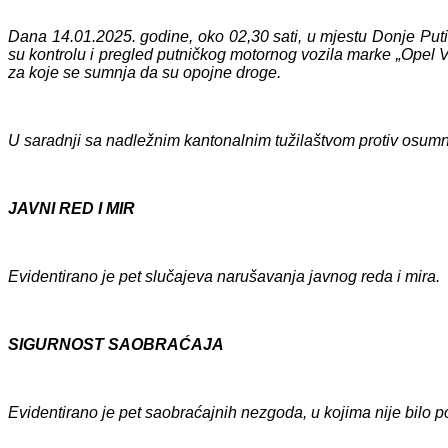
Dana 14.01.2025. godine, oko 02,30 sati, u mjestu Donje Putićev
su kontrolu i pregled putničkog motornog vozila marke „Opel V
za koje se sumnja da su opojne droge.
U saradnji sa nadležnim kantonalnim tužilaštvom protiv osum
JAVNI RED I MIR
Evidentiran
o je pet
slučaj
eva
narušavanja javnog reda i mira.
SIGURNOST SAOBRAĆAJA
Evidentirano je pet saobraćajnih nezgoda,
u kojima nije bilo 