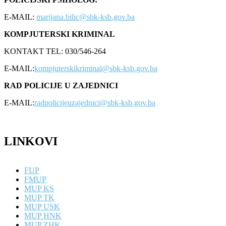
E-MAIL:
marijana.bilic@sbk-ksb.gov.ba
KOMPJUTERSKI KRIMINAL
KONTAKT TEL: 030/546-264
E-MAIL:
kompjuterskikriminal@sbk-ksb.gov.ba
RAD POLICIJE U ZAJEDNICI
E-MAIL:
radpolicijeuzajednici@sbk-ksb.gov.ba
LINKOVI
FUP
FMUP
MUP KS
MUP TK
MUP USK
MUP HNK
MUP ZHK