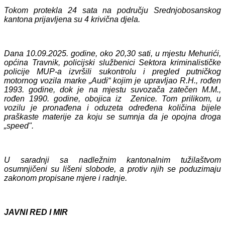
Tokom protekla 24 sata na području Srednjobosanskog
kantona prijavljen
a
su
4
krivična djela.
Dana 10.09.2025. godine, oko 20,30 sati, u mjestu Mehurići,
općina Travnik, policijski službenici Sektora kriminalističke
policije MUP-a
izvršili su
kontrolu i pregled putničkog
motornog vozila marke „Audi“ kojim je upravljao R.H., rođen
1993. godine, dok je na mjestu suvozača zatečen M.M.,
rođen 1990. godine, obojica iz Zenice.
Tom prilikom, u
vozilu je pronađena i oduzeta određena količina bijele
praškaste materije za koju se sumnja da je opojna droga
„speed".
U saradnji sa nadležnim kantonalnim tužilaštvom
osumnjičeni su lišeni slobode, a protiv njih se poduzimaju
zakonom propisane mjere i radnje.
J
AVNI RED I MIR