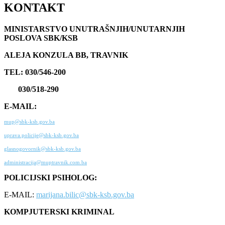
KONTAKT
MINISTARSTVO UNUTRAŠNJIH/UNUTARNJIH
POSLOVA SBK/KSB
ALEJA KONZULA BB, TRAVNIK
TEL: 030/546-200
030/518-290
E-MAIL:
mup@sbk-ksb.gov.ba
uprava.policije@sbk-ksb.gov.ba
glasnogovornik@sbk-ksb.gov.ba
administracija@muptravnik.com.ba
POLICIJSKI PSIHOLOG:
E-MAIL:
marijana.bilic@sbk-ksb.gov.ba
KOMPJUTERSKI KRIMINAL