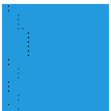
NASLOVNA
ORGANIZACIJA
ORGANIZACIJA
MINISTAR
POLICIJSKI KOMESAR
MINISTARSTVO
4
Back
Close
MINISTARSTVO
UPRAVA POLICIJE
UPRAVA ZA ADMINISTRACIJU
TAJNIK MINISTARSTVA
POM. U KABINETU MINISTRA
INFORMACIJA ZA JAVNOST
GRAĐANSTVO
GRAĐANSTVO
DOKUMENTI
IZDAVANJE DOKUMENATA
JAVNA NABAVKA
ZAKONI
KONTAKTI
KONTAKTI
e-MAIL
POLICIJSKA AKADEMIJA 2026
POLICIJSKA AKADEMIJA 2026