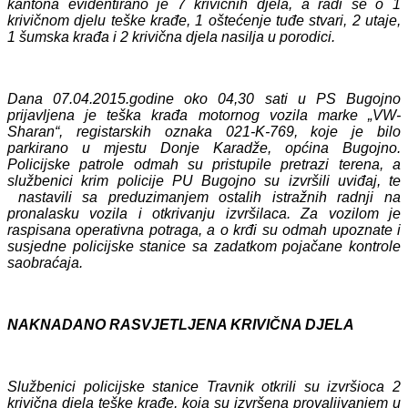
kantona evidentirano je 7 krivičnih djela, a radi se o 1
krivičnom djelu teške krađe, 1 oštećenje tuđe stvari, 2 utaje,
1 šumska krađa i 2 krivična djela nasilja u porodici.
Dana 07.04.2015.godine oko 04,30 sati u PS Bugojno
prijavljena je teška krađa motornog vozila marke „VW-
Sharan“, registarskih oznaka 021-K-769, koje je bilo
parkirano u mjestu Donje Karadže, općina Bugojno.
Policijske patrole odmah su pristupile pretrazi terena, a
službenici krim policije PU Bugojno su izvršili uviđaj, te
nastavili sa preduzimanjem ostalih istražnih radnji na
pronalasku vozila i otkrivanju izvršilaca. Za vozilom je
raspisana operativna potraga, a o krđi su odmah upoznate i
susjedne policijske stanice sa zadatkom pojačane kontrole
saobraćaja.
NAKNADANO RASVJETLJENA KRIVIČNA DJELA
Službenici policijske stanice Travnik otkrili su izvršioca 2
krivična djela teške krađe, koja su izvršena provaljivanjem u