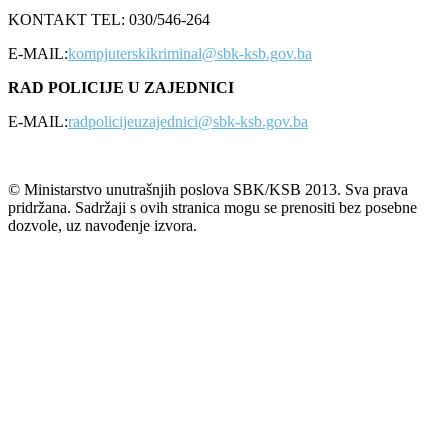
KONTAKT TEL: 030/546-264
E-MAIL:
kompjuterskikriminal@sbk-ksb.gov.ba
RAD POLICIJE U ZAJEDNICI
E-MAIL:
radpolicijeuzajednici@sbk-ksb.gov.ba
© Ministarstvo unutrašnjih poslova SBK/KSB 2013. Sva prava
pridržana. Sadržaji s ovih stranica mogu se prenositi bez posebne
dozvole, uz navođenje izvora.