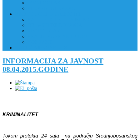
JAVNI OGLAS
PRIJAVNI OBRAZAC
RAD POLICIJE U ZAJEDNICI
RAD POLICIJE U ZAJEDNICI
OBLASTI DJELOVANJA
RPZ POLICAJCI
REALIZIRANE AKTIVNOSTI
KONTAKT
NATJEČAJI/KONKURSI
INFORMACIJA ZA JAVNOST
08.04.2015.GODINE
KRIMINALITET
Tokom protekla 24 sata na području Srednjobosanskog