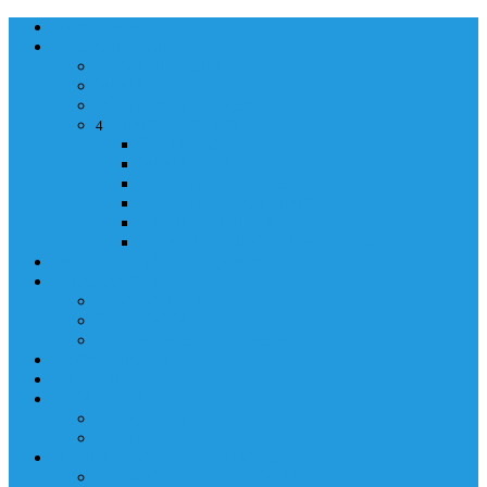
NASLOVNA
ORGANIZACIJA
ORGANIZACIJA
MINISTAR
POLICIJSKI KOMESAR
MINISTARSTVO
4
Back
Close
MINISTARSTVO
UPRAVA POLICIJE
UPRAVA ZA ADMINISTRACIJU
TAJNIK MINISTARSTVA
POM. U KABINETU MINISTRA
INFORMACIJA ZA JAVNOST
GRAĐANSTVO
GRAĐANSTVO
DOKUMENTI
IZDAVANJE DOKUMENATA
JAVNA NABAVKA
ZAKONI
KONTAKTI
KONTAKTI
e-MAIL
POLICIJSKA AKADEMIJA 2026
POLICIJSKA AKADEMIJA 2026