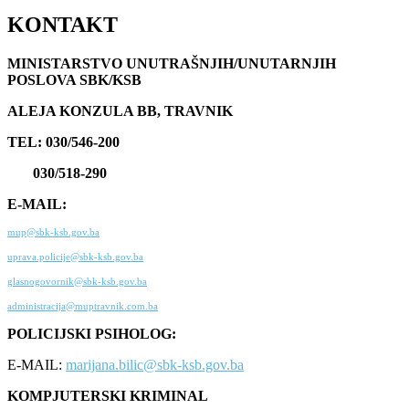
KONTAKT
MINISTARSTVO UNUTRAŠNJIH/UNUTARNJIH
POSLOVA SBK/KSB
ALEJA KONZULA BB, TRAVNIK
TEL: 030/546-200
030/518-290
E-MAIL:
mup@sbk-ksb.gov.ba
uprava.policije@sbk-ksb.gov.ba
glasnogovornik@sbk-ksb.gov.ba
administracija@muptravnik.com.ba
POLICIJSKI PSIHOLOG:
E-MAIL:
marijana.bilic@sbk-ksb.gov.ba
KOMPJUTERSKI KRIMINAL