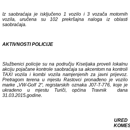
Iz saobraćaja je isključeno 1 vozilo i 3 vozača motornih
vozila, uručena su 102 prekršajna naloga iz oblasti
saobraćaja.
AKTIVNOSTI POLICIJE
Službenici policije su na području Kiseljaka proveli lokalnu
akciju pojačane kontrole saobraćaja sa akcentom na kontroli
TAXI vozila i kombi vozila namjenjenih za javni prijevoz.
Pretragom terena u mjestu Rastovci pronađeno je vozilo
marke „VW-Golf 2“, registarskih oznaka J07-T-776, koje je
ukradeno u mjestu Turiči, općina Travnik dana
31.03.2015.godine.
URED
KOME