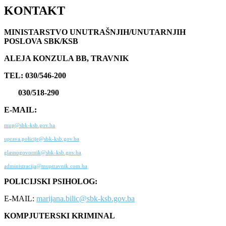
KONTAKT
MINISTARSTVO UNUTRAŠNJIH/UNUTARNJIH
POSLOVA SBK/KSB
ALEJA KONZULA BB, TRAVNIK
TEL: 030/546-200
030/518-290
E-MAIL:
mup@sbk-ksb.gov.ba
uprava.policije@sbk-ksb.gov.ba
glasnogovornik@sbk-ksb.gov.ba
administracija@muptravnik.com.ba
POLICIJSKI PSIHOLOG:
E-MAIL:
marijana.bilic@sbk-ksb.gov.ba
KOMPJUTERSKI KRIMINAL