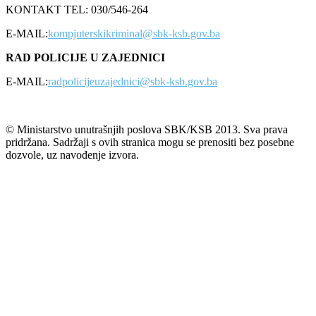
KONTAKT TEL: 030/546-264
E-MAIL:
kompjuterskikriminal@sbk-ksb.gov.ba
RAD POLICIJE U ZAJEDNICI
E-MAIL:
radpolicijeuzajednici@sbk-ksb.gov.ba
© Ministarstvo unutrašnjih poslova SBK/KSB 2013. Sva prava
pridržana. Sadržaji s ovih stranica mogu se prenositi bez posebne
dozvole, uz navođenje izvora.