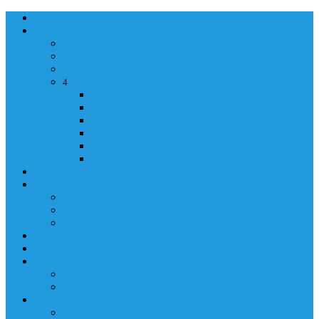
NASLOVNA
ORGANIZACIJA
ORGANIZACIJA
MINISTAR
POLICIJSKI KOMESAR
MINISTARSTVO
4
Back
Close
MINISTARSTVO
UPRAVA POLICIJE
UPRAVA ZA ADMINISTRACIJU
TAJNIK MINISTARSTVA
POM. U KABINETU MINISTRA
INFORMACIJA ZA JAVNOST
GRAĐANSTVO
GRAĐANSTVO
DOKUMENTI
IZDAVANJE DOKUMENATA
JAVNA NABAVKA
ZAKONI
KONTAKTI
KONTAKTI
e-MAIL
POLICIJSKA AKADEMIJA 2026
POLICIJSKA AKADEMIJA 2026