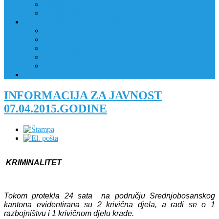
JAVNI OGLAS
PRIJAVNI OBRAZAC
RAD POLICIJE U ZAJEDNICI
RAD POLICIJE U ZAJEDNICI
OBLASTI DJELOVANJA
RPZ POLICAJCI
REALIZIRANE AKTIVNOSTI
KONTAKT
NATJEČAJI/KONKURSI
INFORMACIJA ZA JAVNOST
07.04.2015.GODINE
KRIMINALITET
Tokom protekla 24 sata na području Srednjobosanskog
kantona evidentirana su 2 krivična djela, a radi se o 1
razbojništvu i 1 krivičnom djelu krađe.