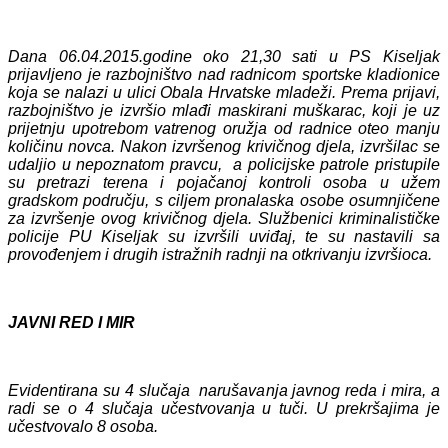
Dana 06.04.2015.godine oko 21,30 sati u PS Kiseljak
prijavljeno je razbojništvo nad radnicom sportske kladionice
koja se nalazi u ulici Obala Hrvatske mladeži. Prema prijavi,
razbojništvo je izvršio mlađi maskirani muškarac, koji je uz
prijetnju upotrebom vatrenog oružja od radnice oteo manju
količinu novca. Nakon izvršenog krivičnog djela, izvršilac se
udaljio u nepoznatom pravcu, a policijske patrole pristupile
su pretrazi terena i pojačanoj kontroli osoba u užem
gradskom području, s ciljem pronalaska osobe osumnjičene
za izvršenje ovog krivičnog djela. Službenici kriminalističke
policije PU Kiseljak su izvršili uviđaj, te su nastavili sa
provođenjem i drugih istražnih radnji na otkrivanju izvršioca.
JAVNI RED I MIR
Evidentirana su 4 slučaja narušavanja javnog reda i mira, a
radi se o 4 slučaja učestvovanja u tuči. U prekršajima je
učestvovalo 8 osoba.