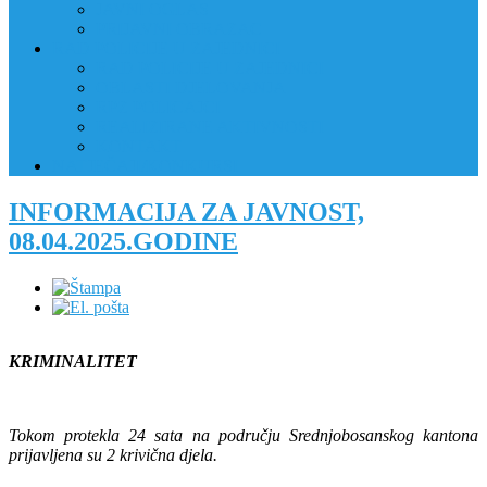
JAVNI OGLAS
PRIJAVNI OBRAZAC
RAD POLICIJE U ZAJEDNICI
RAD POLICIJE U ZAJEDNICI
OBLASTI DJELOVANJA
RPZ POLICAJCI
REALIZIRANE AKTIVNOSTI
KONTAKT
NATJEČAJI/KONKURSI
INFORMACIJA ZA JAVNOST,
08.04.2025.GODINE
KRIMINALITET
Tokom protekla 24 sata na području Srednjobosanskog kantona
prijavljena su 2 krivična djela.