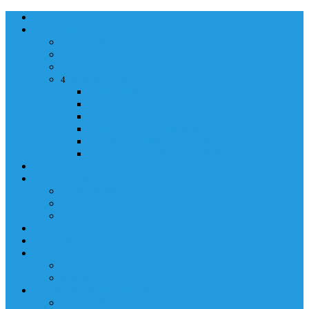
NASLOVNA
ORGANIZACIJA
ORGANIZACIJA
MINISTAR
POLICIJSKI KOMESAR
MINISTARSTVO
4
Back
Close
MINISTARSTVO
UPRAVA POLICIJE
UPRAVA ZA ADMINISTRACIJU
TAJNIK MINISTARSTVA
POM. U KABINETU MINISTRA
INFORMACIJA ZA JAVNOST
GRAĐANSTVO
GRAĐANSTVO
DOKUMENTI
IZDAVANJE DOKUMENATA
JAVNA NABAVKA
ZAKONI
KONTAKTI
KONTAKTI
e-MAIL
POLICIJSKA AKADEMIJA 2026
POLICIJSKA AKADEMIJA 2026