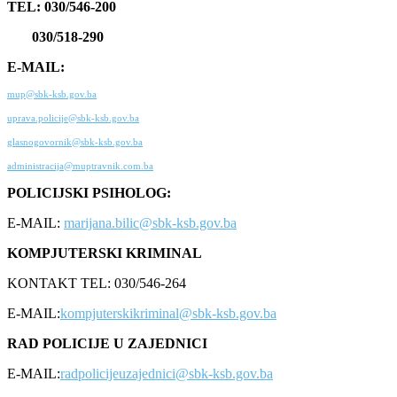
TEL: 030/546-200
030/518-290
E-MAIL:
mup@sbk-ksb.gov.ba
uprava.policije@sbk-ksb.gov.ba
glasnogovornik@sbk-ksb.gov.ba
administracija@muptravnik.com.ba
POLICIJSKI PSIHOLOG:
E-MAIL:
marijana.bilic@sbk-ksb.gov.ba
KOMPJUTERSKI KRIMINAL
KONTAKT TEL: 030/546-264
E-MAIL:
kompjuterskikriminal@sbk-ksb.gov.ba
RAD POLICIJE U ZAJEDNICI
E-MAIL:
radpolicijeuzajednici@sbk-ksb.gov.ba