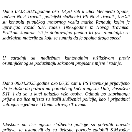
Dana 07.04.2025.godine oko 18,20 sati u ulici Mehmeda Spahe,
općina Novi Travnik, policijski službenici PS Novi Travnik, izvršili
su kontrolu putničkog motornog vozila marke Renault, kojim je
upravljao vozač Š.H. rođen 1996.godine iz Novog Travnika.
Prilikom kontrole isti je dobrovoljno predao tri pvc zamotuljka sa
sadržajem materije za koju se sumnja da je opojna droga speed.
U saradnji sa nadležnim kantonalnim tužilaštvom protiv
osumnjičenog se poduzimaju zakonom propisane mjere i radnje.
Dana 08.04.2025.godine oko 06,35 sati u PS Travnik je prijavljeno
da je došlo do požara na porodičnoj kući u mjestu Dub, vlasništvo
S.H. i da se u kući nalazilo više osoba. Odmah po zaprimanju
prijave na lice mjesta su izašli službenici policije, kao i pripadnici
vatrogasne jedinice i Doma zdravlja Travnik.
Izlaskom na lice mjesta službenici policije su potvrdili navode
prijave, te ustanovili da su tjelesne povrede zadobili S.M.rođen