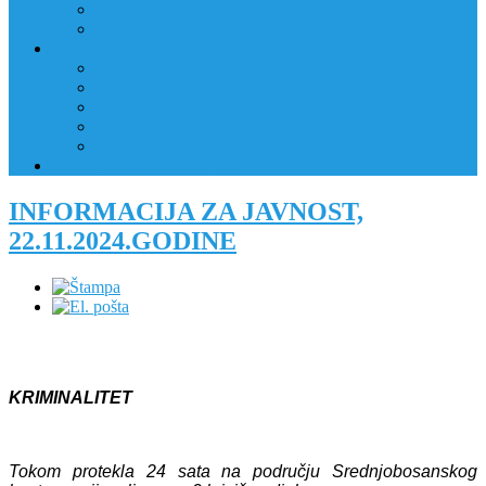
JAVNI OGLAS
PRIJAVNI OBRAZAC
RAD POLICIJE U ZAJEDNICI
RAD POLICIJE U ZAJEDNICI
OBLASTI DJELOVANJA
RPZ POLICAJCI
REALIZIRANE AKTIVNOSTI
KONTAKT
NATJEČAJI/KONKURSI
INFORMACIJA ZA JAVNOST,
22.11.2024.GODINE
KRIMINALITET
Tokom protekla 24 sata na području Srednjobosanskog