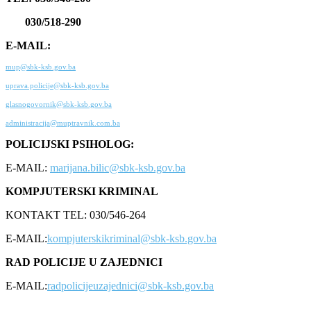
030/518-290
E-MAIL:
mup@sbk-ksb.gov.ba
uprava.policije@sbk-ksb.gov.ba
glasnogovornik@sbk-ksb.gov.ba
administracija@muptravnik.com.ba
POLICIJSKI PSIHOLOG:
E-MAIL:
marijana.bilic@sbk-ksb.gov.ba
KOMPJUTERSKI KRIMINAL
KONTAKT TEL: 030/546-264
E-MAIL:
kompjuterskikriminal@sbk-ksb.gov.ba
RAD POLICIJE U ZAJEDNICI
E-MAIL:
radpolicijeuzajednici@sbk-ksb.gov.ba