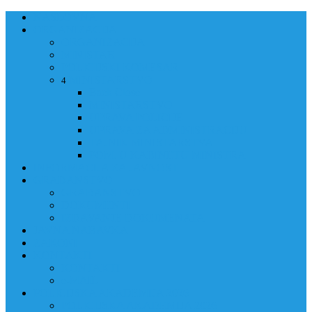
NASLOVNA
ORGANIZACIJA
ORGANIZACIJA
MINISTAR
POLICIJSKI KOMESAR
MINISTARSTVO
4
Back
Close
MINISTARSTVO
UPRAVA POLICIJE
UPRAVA ZA ADMINISTRACIJU
TAJNIK MINISTARSTVA
POM. U KABINETU MINISTRA
INFORMACIJA ZA JAVNOST
GRAĐANSTVO
GRAĐANSTVO
DOKUMENTI
IZDAVANJE DOKUMENATA
JAVNA NABAVKA
ZAKONI
KONTAKTI
KONTAKTI
e-MAIL
POLICIJSKA AKADEMIJA 2026
POLICIJSKA AKADEMIJA 2026