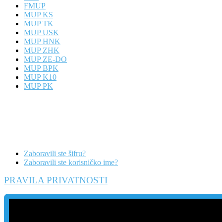
FMUP
MUP KS
MUP TK
MUP USK
MUP HNK
MUP ZHK
MUP ZE-DO
MUP BPK
MUP K10
MUP PK
Zaboravili ste šifru?
Zaboravili ste korisničko ime?
PRAVILA PRIVATNOSTI
Danas