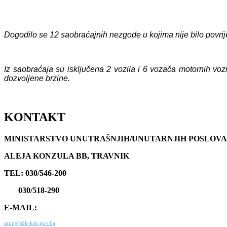
Dogodilo se 12 saobraćajnih nezgode u kojima nije bilo povri
Iz saobraćaja su isključena 2 vozila i 6 vozača motornih voz
dozvoljene brzine.
KONTAKT
MINISTARSTVO UNUTRAŠNJIH/UNUTARNJIH POSLOVA
ALEJA KONZULA BB, TRAVNIK
TEL: 030/546-200
030/518-290
E-MAIL:
mup@sbk-ksb.gov.ba