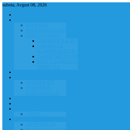
subota, Avgust 08, 2026
NASLOVNA
ORGANIZACIJA
MINISTAR
POLICIJSKI KOMESAR
MINISTARSTVO
UPRAVA POLICIJE
UPRAVA ZA
ADMINISTRACIJU
TAJNIK MINISTARSTVA
POM. U KABINETU
MINISTRA
INFORMACIJA ZA JAVNOST
GRAĐANSTVO
DOKUMENTI
IZDAVANJE
DOKUMENATA
JAVNA NABAVKA
ZAKONI
KONTAKTI
e-MAIL
POLICIJSKA AKADEMIJA 2026
JAVNI OGLAS
PRIJAVNI OBRAZAC