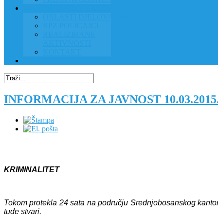
RAD POLICIJE U ZAJEDNICI
OBLASTI DJELOVANJA
RPZ POLICAJCI
REALIZIRANE
AKTIVNOSTI
KONTAKT
NATJEČAJI/KONKURSI
INFORMACIJA ZA JAVNOST 10.03.201
KRIMINALITET
Tokom protekla 24 sata na području Srednjobosanskog kantona ev
tuđe stvari.