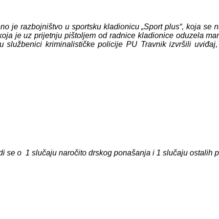
o je razbojništvo u sportsku kladionicu „Sport plus“, koja se 
oja je uz prijetnju pištoljem od radnice kladionice oduzela manj
službenici kriminalističke policije PU Travnik izvršili uviđaj
di se o 1 slučaju naročito drskog ponašanja i 1 slučaju ostalih