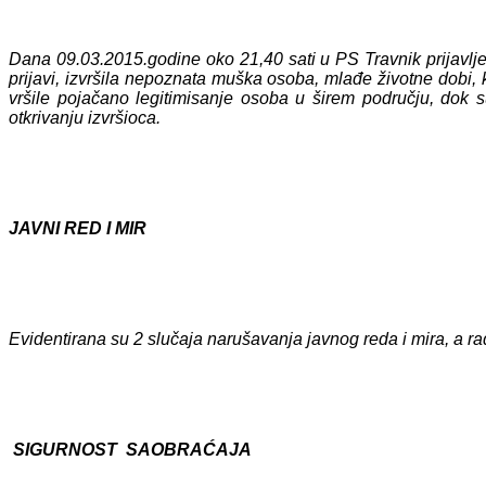
Dana 09.03.2015.godine oko 21,40 sati u PS Travnik prijavljen
prijavi, izvršila nepoznata muška osoba, mlađe životne dobi, k
vršile pojačano legitimisanje osoba u širem području, dok su 
otkrivanju izvršioca.
JAVNI RED I MIR
Evidentirana su 2 slučaja narušavanja javnog reda i mira, a ra
SIGURNOST SAOBRAĆAJA