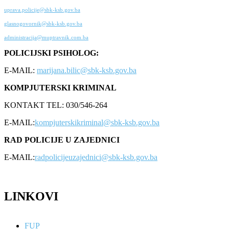
uprava.policije@sbk-ksb.gov.ba
glasnogovornik@sbk-ksb.gov.ba
administracija@muptravnik.com.ba
POLICIJSKI PSIHOLOG:
E-MAIL:
marijana.bilic@sbk-ksb.gov.ba
KOMPJUTERSKI KRIMINAL
KONTAKT TEL: 030/546-264
E-MAIL:
kompjuterskikriminal@sbk-ksb.gov.ba
RAD POLICIJE U ZAJEDNICI
E-MAIL:
radpolicijeuzajednici@sbk-ksb.gov.ba
LINKOVI
FUP