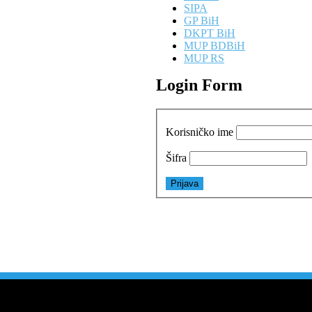
SIPA
GP BiH
DKPT BiH
MUP BDBiH
MUP RS
Login Form
Korisničko ime
Šifra
1
3
3
1
7
8
5
2