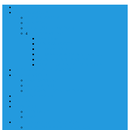
NASLOVNA
ORGANIZACIJA
ORGANIZACIJA
MINISTAR
POLICIJSKI KOMESAR
MINISTARSTVO
4
Back
Close
MINISTARSTVO
UPRAVA POLICIJE
UPRAVA ZA ADMINISTRACIJU
TAJNIK MINISTARSTVA
POM. U KABINETU MINISTRA
INFORMACIJA ZA JAVNOST
GRAĐANSTVO
GRAĐANSTVO
DOKUMENTI
IZDAVANJE DOKUMENATA
JAVNA NABAVKA
ZAKONI
KONTAKTI
KONTAKTI
e-MAIL
POLICIJSKA AKADEMIJA 2026
POLICIJSKA AKADEMIJA 2026