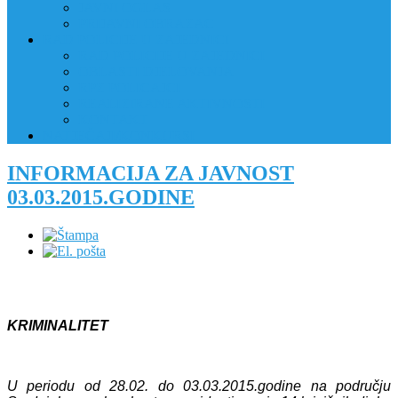
JAVNI OGLAS
PRIJAVNI OBRAZAC
RAD POLICIJE U ZAJEDNICI
RAD POLICIJE U ZAJEDNICI
OBLASTI DJELOVANJA
RPZ POLICAJCI
REALIZIRANE AKTIVNOSTI
KONTAKT
NATJEČAJI/KONKURSI
INFORMACIJA ZA JAVNOST
03.03.2015.GODINE
KRIMINALITET
U periodu od 28.02. do 03.03.2015.godine na području