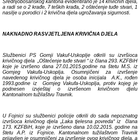
Srednjobosanskog kantona evidentirano je 14 krivičnih djela,
a radi se o 2 krađe, 7 teških krađa, 2 oštećenje tuđe stvari, 1
nasilje u porodici i 2 krivična djela ugrožavanja sigurnosti.
NAKNADNO RASVJETLJENA KRIVIČNA DJELA
Službenici PS Gornji Vakuf-Uskoplje otkrili su izvršioca
krivičnog djela „Oštećenje tuđe stvari “ iz člana 293. KZFBiH
koje je izvršeno dana 27.01.2015.godine na štetu M.S. iz
Gornjeg Vakufa-Uskoplja. Osumnjičeni za izvršenje
navedenog krivičnog djela je osoba inicijala A.K., rođen
1993.godine iz Gornjeg Vakufa-Uskoplja, protiv kojeg je
podnesen izvještaj o izvršenom krivičnom djelu
Kantonalnom tužilaštvu Travnik.
U Fojnici su službenici policije otkrili do sada nepoznatog
izvršioca krivičnog djela „Laka tjelesna povreda“
iz člana
173. KZFBiH, koje je izvršeno dana 10.02.2015. godine na
štetu A.P. iz Fojnice. Kantonalnom tužilaštvom Travnik
prijavljen je osumnjičeni za izvršenje ovog krivičnog djela, a