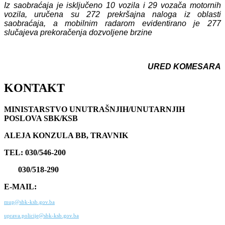
Iz saobraćaja je isključeno 10 vozila i 29 vozača motornih
vozila, uručena su 272 prekršajna naloga iz oblasti
saobraćaja, a mobilnim radarom evidentirano je 277
slučajeva prekoračenja dozvoljene brzine
URED KOMESARA
KONTAKT
MINISTARSTVO UNUTRAŠNJIH/UNUTARNJIH
POSLOVA SBK/KSB
ALEJA KONZULA BB, TRAVNIK
TEL: 030/546-200
030/518-290
E-MAIL:
mup@sbk-ksb.gov.ba
uprava.policije@sbk-ksb.gov.ba