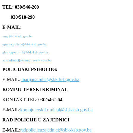
TEL: 030/546-200
030/518-290
E-MAIL:
mup@sbk-ksb.gov.ba
uprava.policije@sbk-ksb.gov.ba
glasnogovornik@sbk-ksb.gov.ba
administracija@muptravnik.com.ba
POLICIJSKI PSIHOLOG:
E-MAIL:
marijana.bilic@sbk-ksb.gov.ba
KOMPJUTERSKI KRIMINAL
KONTAKT TEL: 030/546-264
E-MAIL:
kompjuterskikriminal@sbk-ksb.gov.ba
RAD POLICIJE U ZAJEDNICI
E-MAIL:
radpolicijeuzajednici@sbk-ksb.gov.ba