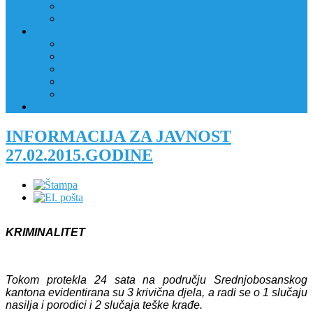
JAVNI OGLAS
PRIJAVNI OBRAZAC
RAD POLICIJE U ZAJEDNICI
RAD POLICIJE U ZAJEDNICI
OBLASTI DJELOVANJA
RPZ POLICAJCI
REALIZIRANE AKTIVNOSTI
KONTAKT
NATJEČAJI/KONKURSI
INFORMACIJA ZA JAVNOST
27.02.2015.GODINE
KRIMINALITET
Tokom protekla 24 sata na području Srednjobosanskog
kantona evidentirana su 3 krivična djela, a radi se o 1 slučaju
nasilja i porodici i 2 slučaja teške krađe.