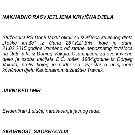
NAKNADNO RASVJETLJENA KRIVIČNA DJELA
Službenici PS Donji Vakuf otkrili su izvršioca krivičnog djela
„Teške krađe“ iz člana 287.KZFBiH, koje je dana
21.02.2015.godine izvršeno od strane nepoznatog izvršioca
na štetu S.K. iz Donjeg Vakufa. Osumnjičeni za ovo krivično
djelo je osoba inicijala E.Ć. rošen 1984.godine iz Donjeg
Vakufa, protiv kojeg je podnesen izvještaj o učinjenom
krivičnom djelu Kantonalnom tužilaštvu Travnik.
JAVNI RED I MIR
Evidentiran 1 slučaj narušavanja javnog reda.
SIGURNOST SAOBRAĆAJA