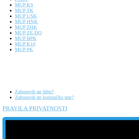
MUP KS
MUP TK
MUP USK
MUP HNK
MUP ZHK
MUP ZE-DO
MUP BPK
MUP K10
MUP PK
Zaboravili ste šifru?
Zaboravili ste korisničko ime?
PRAVILA PRIVATNOSTI
Danas
Posljednje sedmice