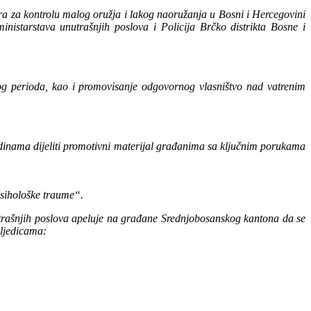
 za kontrolu malog oružja i lakog naoružanja u Bosni i Hercegovini
istarstava unutrašnjih poslova i Policija Brčko distrikta Bosne i
nog perioda, kao i promovisanje odgovornog vlasništvo nad vatrenim
dinama dijeliti promotivni materijal građanima sa ključnim porukama
 psihološke traume“.
unutrašnjih poslova apeluje na građane Srednjobosanskog kantona da se
osljedicama: