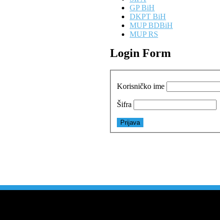
GP BiH
DKPT BiH
MUP BDBiH
MUP RS
Login Form
Korisničko ime
Šifra
1
3
3
0
9
2
1
1