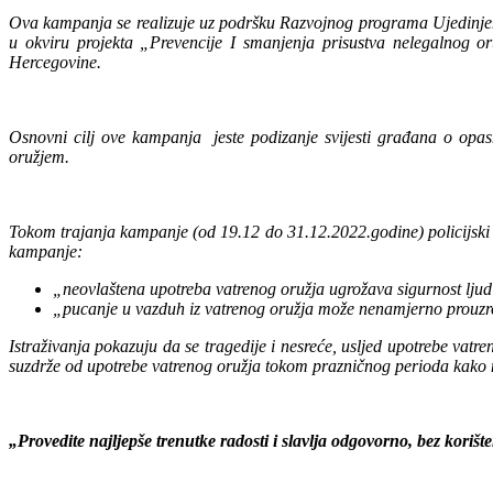
Ova kampanja se realizuje uz podršku Razvojnog programa Ujedinjen
u okviru projekta „Prevencije I smanjenja prisustva nelegalnog o
Hercegovine.
Osnovni cilj ove kampanja jeste podizanje svijesti građana o opas
oružjem.
Tokom trajanja kampanje (od 19.12 do 31.12.2022.godine) policijski
kampanje:
„neovlaštena upotreba vatrenog oružja ugrožava sigurnost ljudi 
„pucanje u vazduh iz vatrenog oružja može nenamjerno prouzroko
Istraživanja pokazuju da se tragedije i nesreće, usljed upotrebe vat
suzdrže od upotrebe vatrenog oružja tokom prazničnog perioda kako na
„Provedite najljepše trenutke radosti i slavlja odgovorno, bez korišt