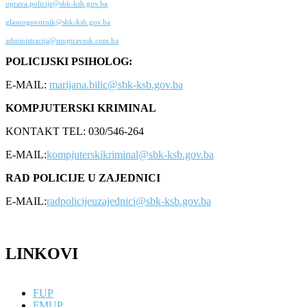
uprava.policije@sbk-ksb.gov.ba
glasnogovornik@sbk-ksb.gov.ba
administracija@muptravnik.com.ba
POLICIJSKI PSIHOLOG:
E-MAIL:
marijana.bilic@sbk-ksb.gov.ba
KOMPJUTERSKI KRIMINAL
KONTAKT TEL: 030/546-264
E-MAIL:
kompjuterskikriminal@sbk-ksb.gov.ba
RAD POLICIJE U ZAJEDNICI
E-MAIL:
radpolicijeuzajednici@sbk-ksb.gov.ba
LINKOVI
FUP
FMUP