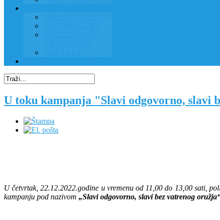
RAD POLICIJE U ZAJEDNICI
OBLASTI DJELOVANJA
RPZ POLICAJCI
REALIZIRANE
AKTIVNOSTI
KONTAKT
NATJEČAJI/KONKURSI
U toku kampanja "Slavi odgovorno, slavi 
U četvrtak, 22.12.2022.godine u vremenu od 11,00 do 13,00 sati, pol
kampanju pod nazivom
„Slavi odgovorno, slavi bez vatrenog oružja“