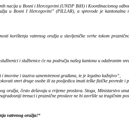
ih nacija u Bosni i Hercegovini (UNDP BiH) i Koordinacionog odbora
ružja u Bosni I Hercegovini” (PILLAR), a sprovode je kantonalna min
nosti korištenja vatrenog oružja u slavljeničke svrhe tokom praznič
 službenici i službenice će na području našeg kantona u odabranim sre
i imovine i izaziva uznemirenost građana, te je legalno kažnjivo“,
vati smrt druge osobe ili za posljedicu imati teške fizičke povrede i
renog oružja, često dešavaju u vrijeme proslava. Stoga, Ministarstvo 
jradosniji trenuci i praznične proslave ne bi završile sa tragičnim p
enja vatrenog oružja!“