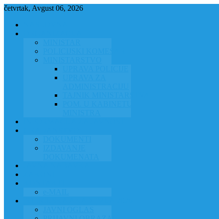
četvrtak, Avgust 06, 2026
NASLOVNA
ORGANIZACIJA
MINISTAR
POLICIJSKI KOMESAR
MINISTARSTVO
UPRAVA POLICIJE
UPRAVA ZA
ADMINISTRACIJU
TAJNIK MINISTARSTVA
POM. U KABINETU
MINISTRA
INFORMACIJA ZA JAVNOST
GRAĐANSTVO
DOKUMENTI
IZDAVANJE
DOKUMENATA
JAVNA NABAVKA
ZAKONI
KONTAKTI
e-MAIL
POLICIJSKA AKADEMIJA 2026
JAVNI OGLAS
PRIJAVNI OBRAZAC