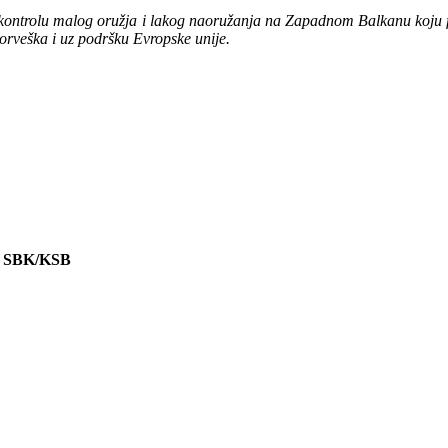
a kontrolu malog oružja i lakog naoružanja na Zapadnom Balkanu koju f
rveška i uz podršku Evropske unije.
 SBK/KSB