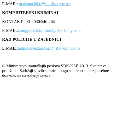
E-MAIL:
marijana.bilic@sbk-ksb.gov.ba
KOMPJUTERSKI KRIMINAL
KONTAKT TEL: 030/546-264
E-MAIL:
kompjuterskikriminal@sbk-ksb.gov.ba
RAD POLICIJE U ZAJEDNICI
E-MAIL:
radpolicijeuzajednici@sbk-ksb.gov.ba
© Ministarstvo unutrašnjih poslova SBK/KSB 2013. Sva prava
pridržana. Sadržaji s ovih stranica mogu se prenositi bez posebne
dozvole, uz navođenje izvora.