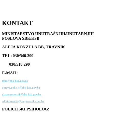
KONTAKT
MINISTARSTVO UNUTRAŠNJIH/UNUTARNJIH
POSLOVA SBK/KSB
ALEJA KONZULA BB, TRAVNIK
TEL: 030/546-200
030/518-290
E-MAIL:
mup@sbk-ksb.gov.ba
uprava.policije@sbk-ksb.gov.ba
glasnogovornik@sbk-ksb.gov.ba
administracija@muptravnik.com.ba
POLICIJSKI PSIHOLOG: