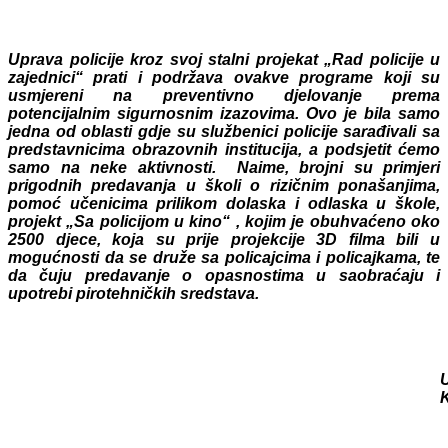
Uprava policije kroz svoj stalni projekat „Rad policije u
zajednici“ prati i podržava ovakve programe koji su
usmjereni na preventivno djelovanje prema
potencijalnim sigurnosnim izazovima. Ovo je bila samo
jedna od oblasti gdje su službenici policije sarađivali sa
predstavnicima obrazovnih institucija, a podsjetit ćemo
samo na neke aktivnosti. Naime, brojni su primjeri
prigodnih predavanja u školi o rizičnim ponašanjima,
pomoć učenicima prilikom dolaska i odlaska u škole,
projekt „Sa policijom u kino“ , kojim je obuhvaćeno oko
2500 djece, koja su prije projekcije 3D filma bili u
mogućnosti da se druže sa policajcima i policajkama, te
da čuju predavanje o opasnostima u saobraćaju i
upotrebi pirotehničkih sredstava.