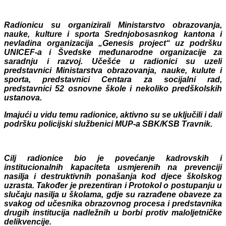
Radionicu su organizirali Ministarstvo obrazovanja,
nauke, kulture i sporta Srednjobosasnkog kantona i
nevladina organizacija „Genesis project“ uz podršku
UNICEF-a i Švedske međunarodne organizacije za
saradnju i razvoj. Učešće u radionici su uzeli
predstavnici Ministarstva obrazovanja, nauke, kulute i
sporta, predstavnici Centara za socijalni rad,
predstavnici 52 osnovne škole i nekoliko predškolskih
ustanova.
Imajući u vidu temu radionice, aktivno su se uključili i dali
podršku policijski službenici MUP-a SBK/KSB Travnik.
Cilj radionice bio je povećanje kadrovskih i
institucionalnih kapaciteta usmjerenih na prevenciji
nasilja i destruktivnih ponašanja kod djece školskog
uzrasta. Također je prezentiran i Protokol o postupanju u
slučaju nasilja u školama, gdje su razrađene obaveze za
svakog od učesnika obrazovnog procesa i predstavnika
drugih institucija nadležnih u borbi protiv maloljetničke
delikvencije.