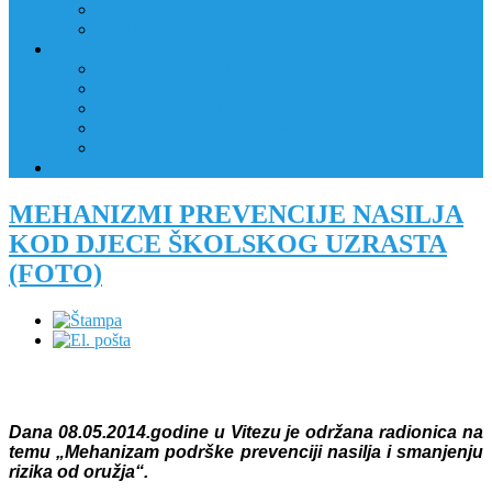
JAVNI OGLAS
PRIJAVNI OBRAZAC
RAD POLICIJE U ZAJEDNICI
RAD POLICIJE U ZAJEDNICI
OBLASTI DJELOVANJA
RPZ POLICAJCI
REALIZIRANE AKTIVNOSTI
KONTAKT
NATJEČAJI/KONKURSI
MEHANIZMI PREVENCIJE NASILJA
KOD DJECE ŠKOLSKOG UZRASTA
(FOTO)
Dana 08.05.2014.godine u Vitezu je održana radionica na
temu „Mehanizam podrške prevenciji nasilja i smanjenju
rizika od oružja“.