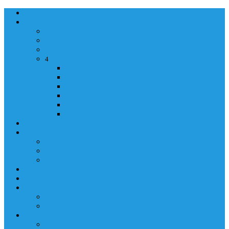
NASLOVNA
ORGANIZACIJA
ORGANIZACIJA
MINISTAR
POLICIJSKI KOMESAR
MINISTARSTVO
4
Back
Close
MINISTARSTVO
UPRAVA POLICIJE
UPRAVA ZA ADMINISTRACIJU
TAJNIK MINISTARSTVA
POM. U KABINETU MINISTRA
INFORMACIJA ZA JAVNOST
GRAĐANSTVO
GRAĐANSTVO
DOKUMENTI
IZDAVANJE DOKUMENATA
JAVNA NABAVKA
ZAKONI
KONTAKTI
KONTAKTI
e-MAIL
POLICIJSKA AKADEMIJA 2026
POLICIJSKA AKADEMIJA 2026