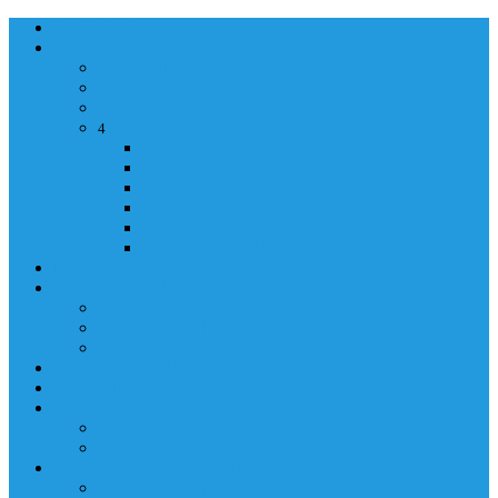
NASLOVNA
ORGANIZACIJA
ORGANIZACIJA
MINISTAR
POLICIJSKI KOMESAR
MINISTARSTVO
4
Back
Close
MINISTARSTVO
UPRAVA POLICIJE
UPRAVA ZA ADMINISTRACIJU
TAJNIK MINISTARSTVA
POM. U KABINETU MINISTRA
INFORMACIJA ZA JAVNOST
GRAĐANSTVO
GRAĐANSTVO
DOKUMENTI
IZDAVANJE DOKUMENATA
JAVNA NABAVKA
ZAKONI
KONTAKTI
KONTAKTI
e-MAIL
POLICIJSKA AKADEMIJA 2026
POLICIJSKA AKADEMIJA 2026