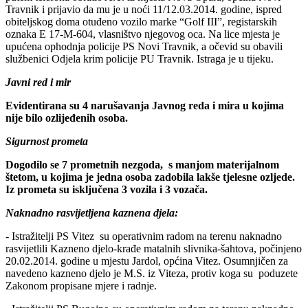
Travnik i prijavio da mu je u noći 11/12.03.2014. godine, ispred
obiteljskog doma otuđeno vozilo marke “Golf III”, registarskih
oznaka E 17-M-604, vlasništvo njegovog oca. Na lice mjesta je
upućena ophodnja policije PS Novi Travnik, a očevid su obavili
službenici Odjela krim policije PU Travnik. Istraga je u tijeku.
Javni red i mir
Evidentirana su 4 narušavanja Javnog reda i mira u kojima
nije bilo ozlijeđenih osoba.
Sigurnost prometa
Dogodilo se 7 prometnih nezgoda, s manjom materijalnom
štetom, u kojima je jedna osoba zadobila lakše tjelesne ozljede.
Iz prometa su isključena 3 vozila i 3 vozača.
Naknadno rasvijetljena kaznena djela:
- Istražitelji PS Vitez su operativnim radom na terenu naknadno
rasvijetlili Kazneno djelo-krađe matalnih slivnika-šahtova, počinjeno
20.02.2014. godine u mjestu Jardol, općina Vitez. Osumnjičen za
navedeno kazneno djelo je M.S. iz Viteza, protiv koga su poduzete
Zakonom propisane mjere i radnje.