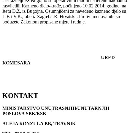
- Istražitelji PS Bugojno su operativnim radom na terenu naknadno
rasvijetlili Kazneno djelo-krađe, počinjeno 10.02.2014. godine, na
štetu D.Ž. iz Bugojna. Osumnjičeni za navedeno kazneno djelo su
L.B i V.K., obe iz Zagreba-R. Hrvatska. Protiv imenovanih su
poduzete Zakonom propisane mjere i radnje.
URED
KOMESARA
KONTAKT
MINISTARSTVO UNUTRAŠNJIH/UNUTARNJIH
POSLOVA SBK/KSB
ALEJA KONZULA BB, TRAVNIK