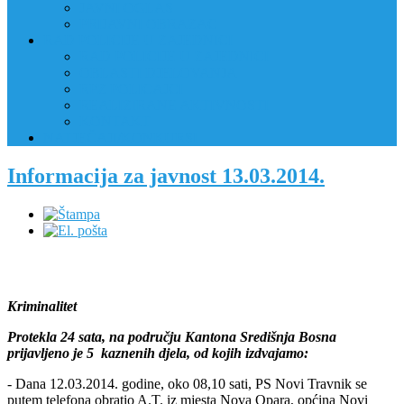
JAVNI OGLAS
PRIJAVNI OBRAZAC
RAD POLICIJE U ZAJEDNICI
RAD POLICIJE U ZAJEDNICI
OBLASTI DJELOVANJA
RPZ POLICAJCI
REALIZIRANE AKTIVNOSTI
KONTAKT
NATJEČAJI/KONKURSI
Informacija za javnost 13.03.2014.
Kriminalitet
Protekla 24 sata, na području Kantona Središnja Bosna
prijavljeno je 5 kaznenih djela, od kojih izdvajamo:
- Dana 12.03.2014. godine, oko 08,10 sati, PS Novi Travnik se
putem telefona obratio A.T. iz mjesta Nova Opara, općina Novi