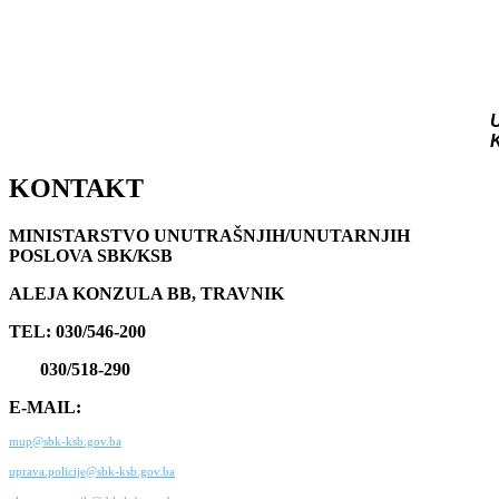
KONTAKT
MINISTARSTVO UNUTRAŠNJIH/UNUTARNJIH
POSLOVA SBK/KSB
ALEJA KONZULA BB, TRAVNIK
TEL: 030/546-200
030/518-290
E-MAIL:
mup@sbk-ksb.gov.ba
uprava.policije@sbk-ksb.gov.ba