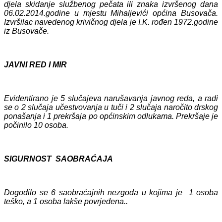
djela skidanje službenog pečata ili znaka izvršenog dana
06.02.2014.godine u mjestu Mihaljevići općina Busovača.
Izvršilac navedenog krivičnog djela je I.K. rođen 1972.godine
iz Busovače.
JAVNI RED I MIR
Evidentirano je 5 slučajeva narušavanja javnog reda, a radi
se o 2 slučaja učestvovanja u tuči i 2 slučaja naročito drskog
ponašanja i 1 prekršaja po općinskim odlukama. Prekršaje je
počinilo 10 osoba.
SIGURNOST SAOBRAĆAJA
Dogodilo se 6
saobraćajnih nezgoda
u kojima je 1 osoba
teško, a 1 osoba lakše povrjeđena..