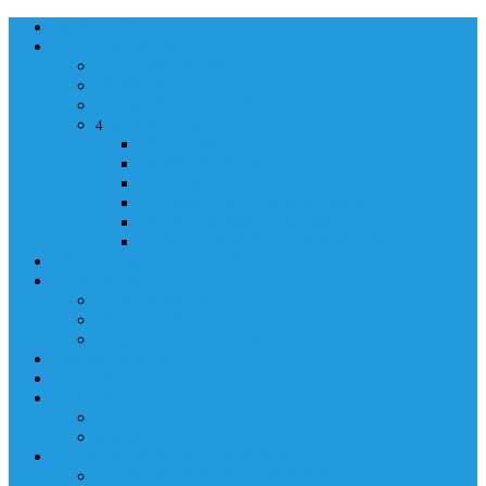
NASLOVNA
ORGANIZACIJA
ORGANIZACIJA
MINISTAR
POLICIJSKI KOMESAR
MINISTARSTVO
4
Back
Close
MINISTARSTVO
UPRAVA POLICIJE
UPRAVA ZA ADMINISTRACIJU
TAJNIK MINISTARSTVA
POM. U KABINETU MINISTRA
INFORMACIJA ZA JAVNOST
GRAĐANSTVO
GRAĐANSTVO
DOKUMENTI
IZDAVANJE DOKUMENATA
JAVNA NABAVKA
ZAKONI
KONTAKTI
KONTAKTI
e-MAIL
POLICIJSKA AKADEMIJA 2026
POLICIJSKA AKADEMIJA 2026