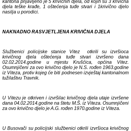
kantona prijavljeno
je
5
krivičnih djela, od kojih su 3 krivična
djela teške krađe, 1 oštećenja tuđe stvari i 1krivično djelo
nasilja u porodici
.
NAKNADNO RASVJETLJENA KRIVIČNA DJELA
Službenici policijske stanice Vitez otkrili su izvršioca
krivičnog djela oštećenja tuđe stvari izvršeno dana
02.02.2014.godine u mjestu Krušćica, općina Vitez.
Osumnjičeni za ovo krivično djelo je N.S. rođen 1963.godine
iz Viteza, protiv kojeg će biti podnesen izvještaj kantonalnom
tužilaštvu Travnik.
U Vitezu je otkriven i izvršilac krivičnog djela utaje izvršene
dana 04.02.2014.godine na štetu M.Š. iz Viteza. Osumnjičeni
za ovo krivično djelo je A.G. rođen 1970.godine iz Viteza.
U Busovači su policijski službenici otkrili izvršioca krivičnog