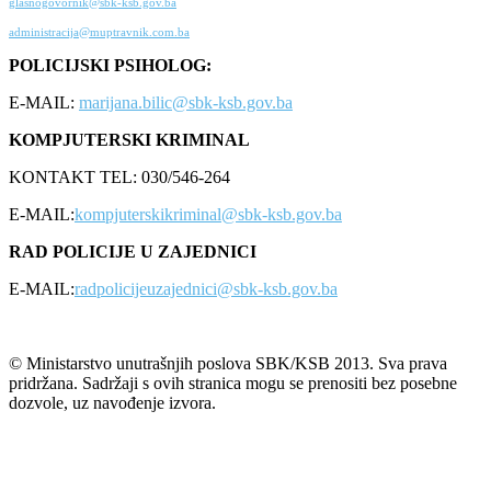
glasnogovornik@sbk-ksb.gov.ba
administracija@muptravnik.com.ba
POLICIJSKI PSIHOLOG:
E-MAIL:
marijana.bilic@sbk-ksb.gov.ba
KOMPJUTERSKI KRIMINAL
KONTAKT TEL: 030/546-264
E-MAIL:
kompjuterskikriminal@sbk-ksb.gov.ba
RAD POLICIJE U ZAJEDNICI
E-MAIL:
radpolicijeuzajednici@sbk-ksb.gov.ba
© Ministarstvo unutrašnjih poslova SBK/KSB 2013. Sva prava
pridržana. Sadržaji s ovih stranica mogu se prenositi bez posebne
dozvole, uz navođenje izvora.