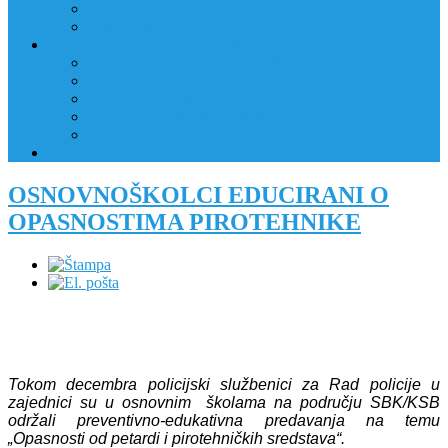
JAVNI OGLAS
PRIJAVNI OBRAZAC
RAD POLICIJE U ZAJEDNICI
RAD POLICIJE U ZAJEDNICI
OBLASTI DJELOVANJA
RPZ POLICAJCI
REALIZIRANE AKTIVNOSTI
KONTAKT
NATJEČAJI/KONKURSI
OSNOVNOŠKOLCI EDUCIRANI O
OPASNOSTIMA PIROTEHNIKE
Tokom decembra policijski službenici za Rad policije u
zajednici su u osnovnim školama na području SBK/KSB
održali preventivno-edukativna predavanja na temu
„Opasnosti od petardi i pirotehničkih sredstava“.