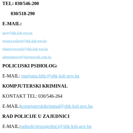
TEL: 030/546-200
030/518-290
E-MAIL:
mup@sbk-ksb.gov.ba
uprava.policije@sbk-ksb.gov.ba
glasnogovornik@sbk-ksb.gov.ba
administracija@muptravnik.com.ba
POLICIJSKI PSIHOLOG:
E-MAIL:
marijana.bilic@sbk-ksb.gov.ba
KOMPJUTERSKI KRIMINAL
KONTAKT TEL: 030/546-264
E-MAIL:
kompjuterskikriminal@sbk-ksb.gov.ba
RAD POLICIJE U ZAJEDNICI
E-MAIL:
radpolicijeuzajednici@sbk-ksb.gov.ba