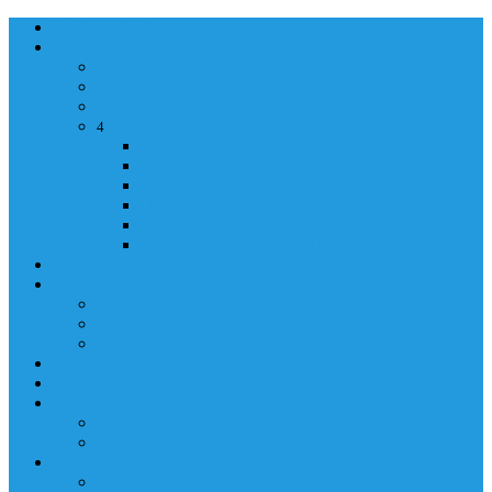
NASLOVNA
ORGANIZACIJA
ORGANIZACIJA
MINISTAR
POLICIJSKI KOMESAR
MINISTARSTVO
4
Back
Close
MINISTARSTVO
UPRAVA POLICIJE
UPRAVA ZA ADMINISTRACIJU
TAJNIK MINISTARSTVA
POM. U KABINETU MINISTRA
INFORMACIJA ZA JAVNOST
GRAĐANSTVO
GRAĐANSTVO
DOKUMENTI
IZDAVANJE DOKUMENATA
JAVNA NABAVKA
ZAKONI
KONTAKTI
KONTAKTI
e-MAIL
POLICIJSKA AKADEMIJA 2026
POLICIJSKA AKADEMIJA 2026