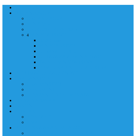
NASLOVNA
ORGANIZACIJA
ORGANIZACIJA
MINISTAR
POLICIJSKI KOMESAR
MINISTARSTVO
4
Back
Close
MINISTARSTVO
UPRAVA POLICIJE
UPRAVA ZA ADMINISTRACIJU
TAJNIK MINISTARSTVA
POM. U KABINETU MINISTRA
INFORMACIJA ZA JAVNOST
GRAĐANSTVO
GRAĐANSTVO
DOKUMENTI
IZDAVANJE DOKUMENATA
JAVNA NABAVKA
ZAKONI
KONTAKTI
KONTAKTI
e-MAIL
POLICIJSKA AKADEMIJA 2026
POLICIJSKA AKADEMIJA 2026