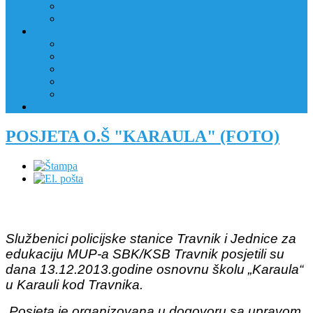
JAVNI OGLAS
PRIJAVNI OBRAZAC
RAD POLICIJE U ZAJEDNICI
RAD POLICIJE U ZAJEDNICI
OBLASTI DJELOVANJA
RPZ POLICAJCI
REALIZIRANE AKTIVNOSTI
KONTAKT
NATJEČAJI/KONKURSI
POSJETA O.Š "KARAULA" (FOTO)
Službenici policijske stanice Travnik i Jednice za
edukaciju MUP-a SBK/KSB Travnik posjetili su
dana 13.12.2013.godine osnovnu školu „Karaula“
u Karauli kod Travnika.
Posjeta je organizovana u dogovoru sa upravom