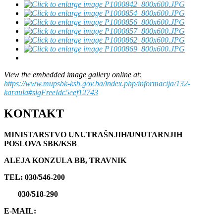
View the embedded image gallery online at:
https://www.mupsbk-ksb.gov.ba/index.php/informacija/132-
karaula#sigFreeIdc5eef12743
KONTAKT
MINISTARSTVO UNUTRAŠNJIH/UNUTARNJIH
POSLOVA SBK/KSB
ALEJA KONZULA BB, TRAVNIK
TEL: 030/546-200
030/518-290
E-MAIL: