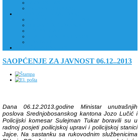
JAVNI OGLAS
PRIJAVNI OBRAZAC
RAD POLICIJE U ZAJEDNICI
RAD POLICIJE U ZAJEDNICI
OBLASTI DJELOVANJA
RPZ POLICAJCI
REALIZIRANE AKTIVNOSTI
KONTAKT
NATJEČAJI/KONKURSI
SAOPĆENJE ZA JAVNOST 06.12..2013
Dana 06.12.2013.godine Ministar unutrašnjih
poslova Srednjobosanskog kantona Jozo Lučić i
Policijski komesar Sulejman Tukar boravili su u
radnoj posjeti poilicjskoj upravi i policijskoj stanici
Jajce. Na sastanku sa rukovodnim službenicima