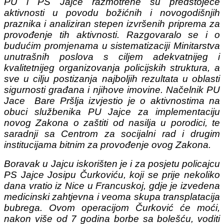
PU i PS Jajce razmotrene su predstojeće
aktivnosti u povodu božićnih i novogodišnjih
praznika i analiziran stepen izvršenih priprema za
provođenje tih aktivnosti. Razgovaralo se i o
budućim promjenama u sistematizaciji Minitarstva
unutrašnih poslova s ciljem adekvatnijeg i
kvalitetnijeg organizovanja policijskih struktura, a
sve u cilju postizanja najboljih rezultata u oblasti
sigurnosti građana i njihove imovine. Načelnik PU
Jace Bare Pršlja izvjestio je o aktivnostima na
obuci službenika PU Jajce za implementaciju
novog Zakona o zaštiti od nasilja u porodici, te
saradnji sa Centrom za socijalni rad i drugim
institucijama bitnim za provođenje ovog Zakona.
Boravak u Jajcu iskorišten je i za posjetu policajcu
PS Jajce Josipu Čurkoviću, koji se prije nekoliko
dana vratio iz Nice u Francuskoj, gdje je izvedena
medicinski zahtjevna i veoma skupa transplatacija
bubrega. Ovom operacijom Čurković će moći,
nakon više od 7 godina borbe sa bolešću, voditi