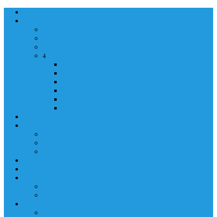
NASLOVNA
ORGANIZACIJA
ORGANIZACIJA
MINISTAR
POLICIJSKI KOMESAR
MINISTARSTVO
4
Back
Close
MINISTARSTVO
UPRAVA POLICIJE
UPRAVA ZA ADMINISTRACIJU
TAJNIK MINISTARSTVA
POM. U KABINETU MINISTRA
INFORMACIJA ZA JAVNOST
GRAĐANSTVO
GRAĐANSTVO
DOKUMENTI
IZDAVANJE DOKUMENATA
JAVNA NABAVKA
ZAKONI
KONTAKTI
KONTAKTI
e-MAIL
POLICIJSKA AKADEMIJA 2026
POLICIJSKA AKADEMIJA 2026