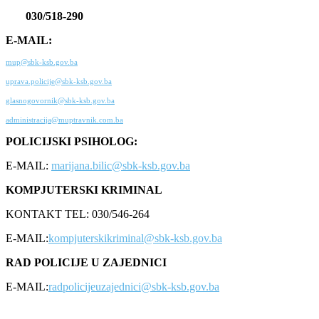
030/518-290
E-MAIL:
mup@sbk-ksb.gov.ba
uprava.policije@sbk-ksb.gov.ba
glasnogovornik@sbk-ksb.gov.ba
administracija@muptravnik.com.ba
POLICIJSKI PSIHOLOG:
E-MAIL:
marijana.bilic@sbk-ksb.gov.ba
KOMPJUTERSKI KRIMINAL
KONTAKT TEL: 030/546-264
E-MAIL:
kompjuterskikriminal@sbk-ksb.gov.ba
RAD POLICIJE U ZAJEDNICI
E-MAIL:
radpolicijeuzajednici@sbk-ksb.gov.ba