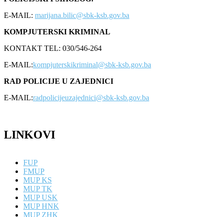
E-MAIL:
marijana.bilic@sbk-ksb.gov.ba
KOMPJUTERSKI KRIMINAL
KONTAKT TEL: 030/546-264
E-MAIL:
kompjuterskikriminal@sbk-ksb.gov.ba
RAD POLICIJE U ZAJEDNICI
E-MAIL:
radpolicijeuzajednici@sbk-ksb.gov.ba
LINKOVI
FUP
FMUP
MUP KS
MUP TK
MUP USK
MUP HNK
MUP ZHK