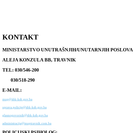
KONTAKT
MINISTARSTVO UNUTRAŠNJIH/UNUTARNJIH POSLOVA
ALEJA KONZULA BB, TRAVNIK
TEL: 030/546-200
030/518-290
E-MAIL:
mup@sbk-ksb.gov.ba
uprava.policije@sbk-ksb.gov.ba
glasnogovornik@sbk-ksb.gov.ba
administracija@muptravnik.com.ba
POLICIJSKI PSIHOLOG: