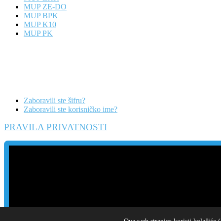
MUP ZE-DO
MUP BPK
MUP K10
MUP PK
Zaboravili ste šifru?
Zaboravili ste korisničko ime?
PRAVILA PRIVATNOSTI
Danas
Posljednje sedmice
Posljednji mjesec
© Ministarstvo unutrašnjih poslova SBK/KSB 2013. Sva prava pridržan