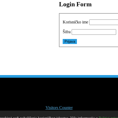
Login Form
Korisničko ime
Šifra
1
3
3
1
3
8
3
5
Visitors Counter
a. Sadržaji s ovih stranica mogu se prenositi bez posebne dozvole, u