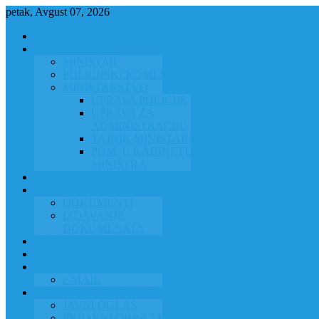
petak, Avgust 07, 2026
NASLOVNA
ORGANIZACIJA
MINISTAR
POLICIJSKI KOMESAR
MINISTARSTVO
UPRAVA POLICIJE
UPRAVA ZA
ADMINISTRACIJU
TAJNIK MINISTARSTVA
POM. U KABINETU
MINISTRA
INFORMACIJA ZA JAVNOST
GRAĐANSTVO
DOKUMENTI
IZDAVANJE
DOKUMENATA
JAVNA NABAVKA
ZAKONI
KONTAKTI
e-MAIL
POLICIJSKA AKADEMIJA 2026
JAVNI OGLAS
PRIJAVNI OBRAZAC