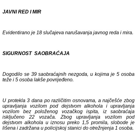
JAVNI RED I MIR
Evidentirano je 18 slučajeva narušavanja javnog reda i mira.
SIGURNOST SAOBRAĆAJA
Dogodilo se 39 saobraćajnih nezgoda, u kojima je 5 osoba
teže i 5 osoba lakše povrijeđeno.
U protekla 3 dana po različitim osnovama, a najčešće zbog
upravljanja vozilom pod dejstvom alkohola i upravljanja
vozilom bez položenog vozačkog ispita, iz saobraćaja
isključeno 22 vozača. Zbog upravljanja vozilom pod
dejstvom alkohola u iznosu preko 1,5 promila, slobode je
lišena i zadržana u policijskoj stanici do otrežnjenja 1 osoba.