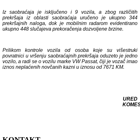
Iz saobraćaja je isključeno i 9 vozila, a zbog različitih
prekršaja iz oblasti saobraćaja uručeno je ukupno 344
prekršajnih naloga, dok je mobilnim radarom evidentirano
ukupno 448 slučajeva prekoračenja dozvoljene brzine.
Prilikom kontrole vozila od osoba koje su višestruki
povratnici u vršenju saobraćajnih prekršaja oduzeto je jedno
vozilo, a radi se o vozilu marke VW Passat, čiji je vozač imao
iznos neplaćenih novčanih kazni u iznosu od 7671 KM.
URED
KOME
KONTAKT