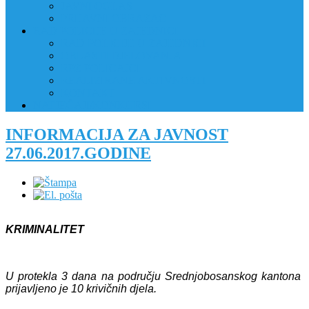
JAVNI OGLAS
PRIJAVNI OBRAZAC
RAD POLICIJE U ZAJEDNICI
RAD POLICIJE U ZAJEDNICI
OBLASTI DJELOVANJA
RPZ POLICAJCI
REALIZIRANE AKTIVNOSTI
KONTAKT
NATJEČAJI/KONKURSI
INFORMACIJA ZA JAVNOST
27.06.2017.GODINE
KRIMINALITET
U protekla 3 dana na području Srednjobosanskog kantona
prijavljeno je 10 krivičnih djela.