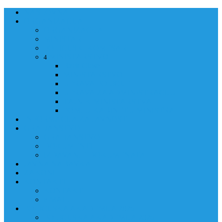
NASLOVNA
ORGANIZACIJA
ORGANIZACIJA
MINISTAR
POLICIJSKI KOMESAR
MINISTARSTVO
4
Back
Close
MINISTARSTVO
UPRAVA POLICIJE
UPRAVA ZA ADMINISTRACIJU
TAJNIK MINISTARSTVA
POM. U KABINETU MINISTRA
INFORMACIJA ZA JAVNOST
GRAĐANSTVO
GRAĐANSTVO
DOKUMENTI
IZDAVANJE DOKUMENATA
JAVNA NABAVKA
ZAKONI
KONTAKTI
KONTAKTI
e-MAIL
POLICIJSKA AKADEMIJA 2026
POLICIJSKA AKADEMIJA 2026