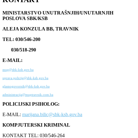
MINISTARSTVO UNUTRAŠNJIH/UNUTARNJIH
POSLOVA SBK/KSB
ALEJA KONZULA BB, TRAVNIK
TEL: 030/546-200
030/518-290
E-MAIL:
mup@sbk-ksb.gov.ba
uprava.policije@sbk-ksb.gov.ba
glasnogovornik@sbk-ksb.gov.ba
administracija@muptravnik.com.ba
POLICIJSKI PSIHOLOG:
E-MAIL:
marijana.bilic@sbk-ksb.gov.ba
KOMPJUTERSKI KRIMINAL
KONTAKT TEL: 030/546-264