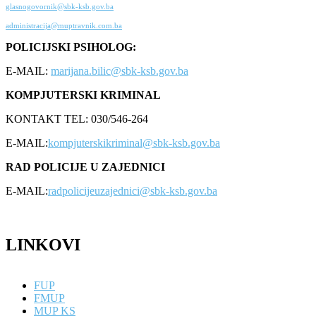
glasnogovornik@sbk-ksb.gov.ba
administracija@muptravnik.com.ba
POLICIJSKI PSIHOLOG:
E-MAIL:
marijana.bilic@sbk-ksb.gov.ba
KOMPJUTERSKI KRIMINAL
KONTAKT TEL: 030/546-264
E-MAIL:
kompjuterskikriminal@sbk-ksb.gov.ba
RAD POLICIJE U ZAJEDNICI
E-MAIL:
radpolicijeuzajednici@sbk-ksb.gov.ba
LINKOVI
FUP
FMUP
MUP KS