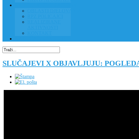
RAD POLICIJE U ZAJEDNICI
OBLASTI DJELOVANJA
RPZ POLICAJCI
REALIZIRANE
AKTIVNOSTI
KONTAKT
NATJEČAJI/KONKURSI
SLUČAJEVI X OBJAVLJUJU: POGLED