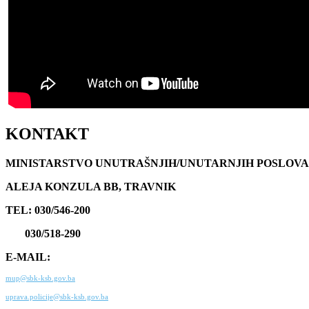
KONTAKT
MINISTARSTVO UNUTRAŠNJIH/UNUTARNJIH POSLOVA
ALEJA KONZULA BB, TRAVNIK
TEL: 030/546-200
030/518-290
E-MAIL:
mup@sbk-ksb.gov.ba
uprava.policije@sbk-ksb.gov.ba