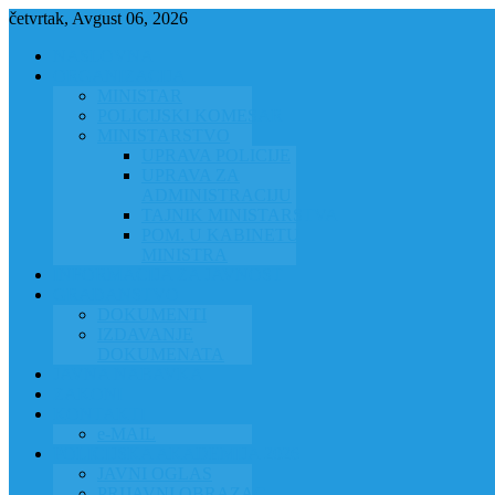
četvrtak, Avgust 06, 2026
NASLOVNA
ORGANIZACIJA
MINISTAR
POLICIJSKI KOMESAR
MINISTARSTVO
UPRAVA POLICIJE
UPRAVA ZA
ADMINISTRACIJU
TAJNIK MINISTARSTVA
POM. U KABINETU
MINISTRA
INFORMACIJA ZA JAVNOST
GRAĐANSTVO
DOKUMENTI
IZDAVANJE
DOKUMENATA
JAVNA NABAVKA
ZAKONI
KONTAKTI
e-MAIL
POLICIJSKA AKADEMIJA 2026
JAVNI OGLAS
PRIJAVNI OBRAZAC