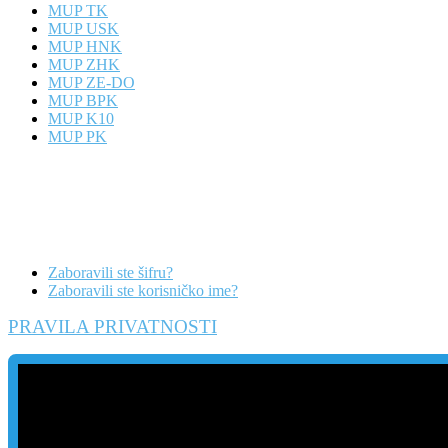
MUP TK
MUP USK
MUP HNK
MUP ZHK
MUP ZE-DO
MUP BPK
MUP K10
MUP PK
Zaboravili ste šifru?
Zaboravili ste korisničko ime?
PRAVILA PRIVATNOSTI
Danas
Posljednje sedmice