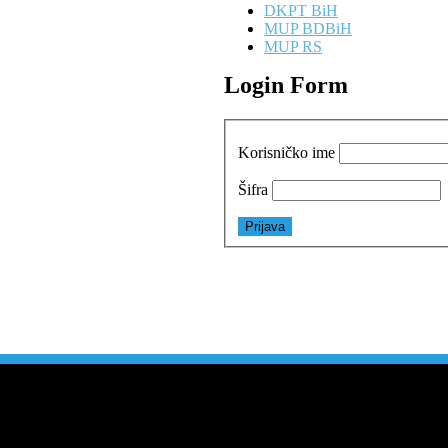
DKPT BiH
MUP BDBiH
MUP RS
Login Form
Korisničko ime
Šifra
1
3
3
1
0
7
7
9