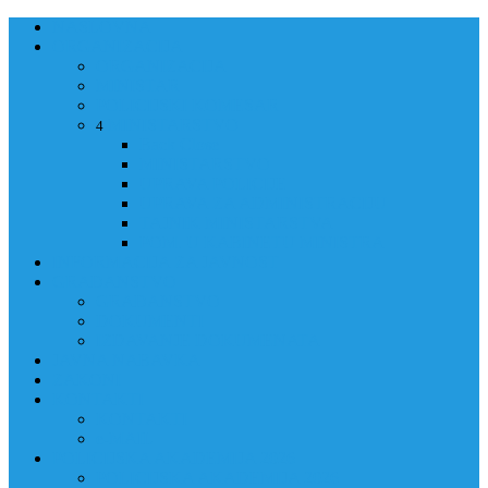
NASLOVNA
ORGANIZACIJA
ORGANIZACIJA
MINISTAR
POLICIJSKI KOMESAR
MINISTARSTVO
4
Back
Close
MINISTARSTVO
UPRAVA POLICIJE
UPRAVA ZA ADMINISTRACIJU
TAJNIK MINISTARSTVA
POM. U KABINETU MINISTRA
INFORMACIJA ZA JAVNOST
GRAĐANSTVO
GRAĐANSTVO
DOKUMENTI
IZDAVANJE DOKUMENATA
JAVNA NABAVKA
ZAKONI
KONTAKTI
KONTAKTI
e-MAIL
POLICIJSKA AKADEMIJA 2026
POLICIJSKA AKADEMIJA 2026