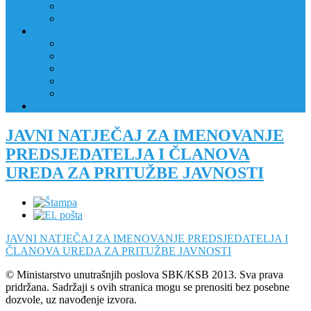
JAVNI OGLAS
PRIJAVNI OBRAZAC
RAD POLICIJE U ZAJEDNICI
RAD POLICIJE U ZAJEDNICI
OBLASTI DJELOVANJA
RPZ POLICAJCI
REALIZIRANE AKTIVNOSTI
KONTAKT
NATJEČAJI/KONKURSI
JAVNI NATJEČAJ ZA IMENOVANJE
PREDSJEDATELJA I ČLANOVA
UREDA ZA PRITUŽBE JAVNOSTI
JAVNI NATJEČAJ ZA IMENOVANJE PREDSJEDATELJA I
ČLANOVA UREDA ZA PRITUŽBE JAVNOSTI
© Ministarstvo unutrašnjih poslova SBK/KSB 2013. Sva prava
pridržana. Sadržaji s ovih stranica mogu se prenositi bez posebne
dozvole, uz navođenje izvora.