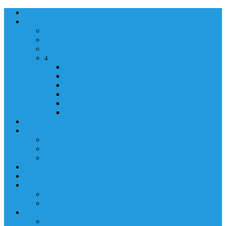
NASLOVNA
ORGANIZACIJA
ORGANIZACIJA
MINISTAR
POLICIJSKI KOMESAR
MINISTARSTVO
4
Back
Close
MINISTARSTVO
UPRAVA POLICIJE
UPRAVA ZA ADMINISTRACIJU
TAJNIK MINISTARSTVA
POM. U KABINETU MINISTRA
INFORMACIJA ZA JAVNOST
GRAĐANSTVO
GRAĐANSTVO
DOKUMENTI
IZDAVANJE DOKUMENATA
JAVNA NABAVKA
ZAKONI
KONTAKTI
KONTAKTI
e-MAIL
POLICIJSKA AKADEMIJA 2026
POLICIJSKA AKADEMIJA 2026