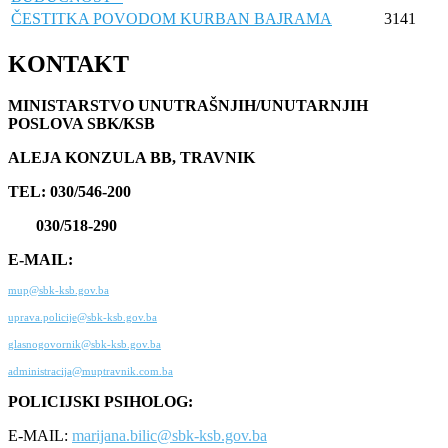
ČESTITKA POVODOM KURBAN BAJRAMA
3141
KONTAKT
MINISTARSTVO UNUTRAŠNJIH/UNUTARNJIH
POSLOVA SBK/KSB
ALEJA KONZULA BB, TRAVNIK
TEL: 030/546-200
030/518-290
E-MAIL:
mup@sbk-ksb.gov.ba
uprava.policije@sbk-ksb.gov.ba
glasnogovornik@sbk-ksb.gov.ba
administracija@muptravnik.com.ba
POLICIJSKI PSIHOLOG:
E-MAIL:
marijana.bilic@sbk-ksb.gov.ba