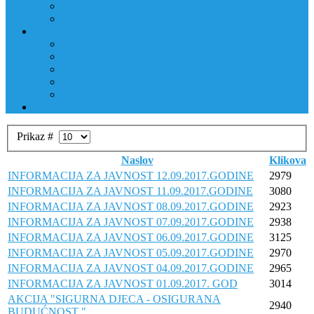
JAVNI OGLAS
PRIJAVNI OBRAZAC
RAD POLICIJE U ZAJEDNICI
RAD POLICIJE U ZAJEDNICI
OBLASTI DJELOVANJA
RPZ POLICAJCI
REALIZIRANE AKTIVNOSTI
KONTAKT
NATJEČAJI/KONKURSI
Prikaz #
Naslov
Klikova
INFORMACIJA ZA JAVNOST 12.09.2017.GODINE
2979
INFORMACIJA ZA JAVNOST 11.09.2017.GODINE
3080
INFORMACIJA ZA JAVNOST 08.09.2017.GODINE
2923
INFORMACIJA ZA JAVNOST 07.09.2017.GODINE
2938
INFORMACIJA ZA JAVNOST 06.09.2017.GODINE
3125
INFORMACIJA ZA JAVNOST 05.09.2017.GODINE
2970
INFORMACIJA ZA JAVNOST 04.09.2017.GODINE
2965
INFORMACIJA ZA JAVNOST 01.09.2017. GOD
3014
AKCIJA "SIGURNA DJECA - OSIGURANA
2940
BUDUĆNOST "