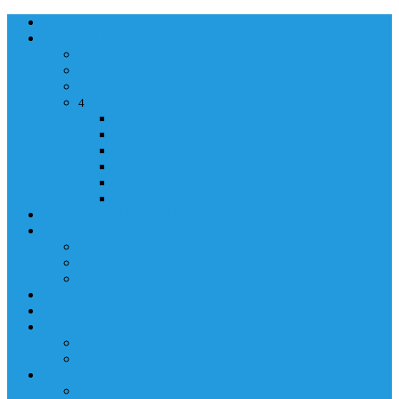
NASLOVNA
ORGANIZACIJA
ORGANIZACIJA
MINISTAR
POLICIJSKI KOMESAR
MINISTARSTVO
4
Back
Close
MINISTARSTVO
UPRAVA POLICIJE
UPRAVA ZA ADMINISTRACIJU
TAJNIK MINISTARSTVA
POM. U KABINETU MINISTRA
INFORMACIJA ZA JAVNOST
GRAĐANSTVO
GRAĐANSTVO
DOKUMENTI
IZDAVANJE DOKUMENATA
JAVNA NABAVKA
ZAKONI
KONTAKTI
KONTAKTI
e-MAIL
POLICIJSKA AKADEMIJA 2026
POLICIJSKA AKADEMIJA 2026