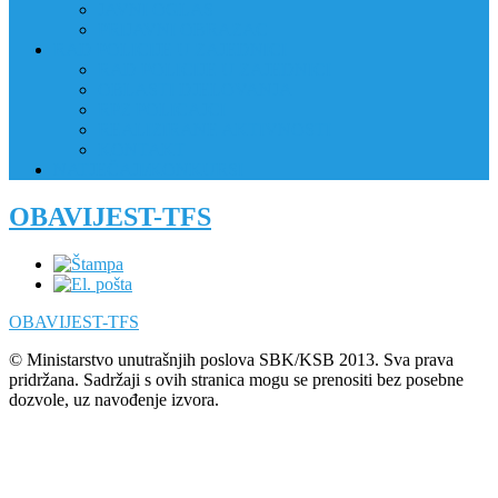
JAVNI OGLAS
PRIJAVNI OBRAZAC
RAD POLICIJE U ZAJEDNICI
RAD POLICIJE U ZAJEDNICI
OBLASTI DJELOVANJA
RPZ POLICAJCI
REALIZIRANE AKTIVNOSTI
KONTAKT
NATJEČAJI/KONKURSI
OBAVIJEST-TFS
OBAVIJEST-TFS
© Ministarstvo unutrašnjih poslova SBK/KSB 2013. Sva prava
pridržana. Sadržaji s ovih stranica mogu se prenositi bez posebne
dozvole, uz navođenje izvora.