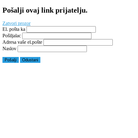
Pošalji ovaj link prijatelju.
Zatvori prozor
El. pošta ka
Pošiljalac
Adresa vaše el.pošte
Naslov
Pošalji
Odustani