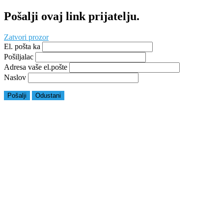
Pošalji ovaj link prijatelju.
Zatvori prozor
El. pošta ka
Pošiljalac
Adresa vaše el.pošte
Naslov
Pošalji
Odustani