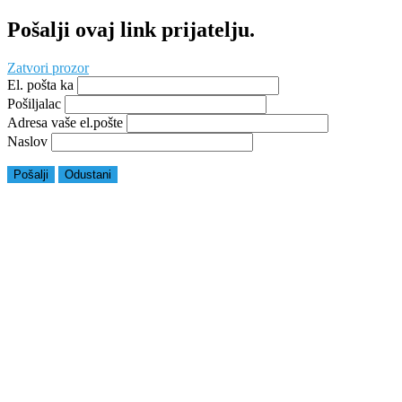
Pošalji ovaj link prijatelju.
Zatvori prozor
El. pošta ka
Pošiljalac
Adresa vaše el.pošte
Naslov
Pošalji
Odustani