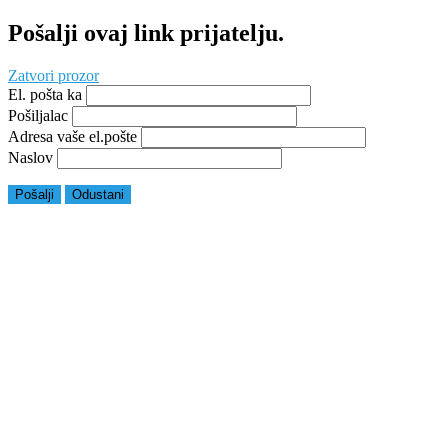
Pošalji ovaj link prijatelju.
Zatvori prozor
El. pošta ka
Pošiljalac
Adresa vaše el.pošte
Naslov
Pošalji
Odustani