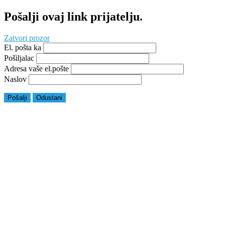
Pošalji ovaj link prijatelju.
Zatvori prozor
El. pošta ka
Pošiljalac
Adresa vaše el.pošte
Naslov
Pošalji
Odustani