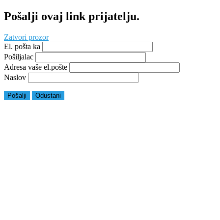
Pošalji ovaj link prijatelju.
Zatvori prozor
El. pošta ka
Pošiljalac
Adresa vaše el.pošte
Naslov
Pošalji
Odustani