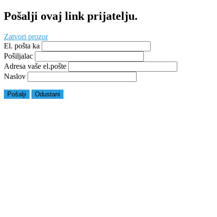
Pošalji ovaj link prijatelju.
Zatvori prozor
El. pošta ka
Pošiljalac
Adresa vaše el.pošte
Naslov
Pošalji
Odustani