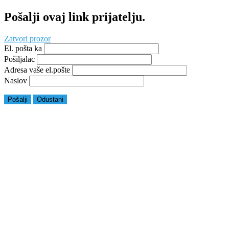
Pošalji ovaj link prijatelju.
Zatvori prozor
El. pošta ka
Pošiljalac
Adresa vaše el.pošte
Naslov
Pošalji
Odustani