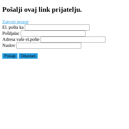
Pošalji ovaj link prijatelju.
Zatvori prozor
El. pošta ka
Pošiljalac
Adresa vaše el.pošte
Naslov
Pošalji
Odustani