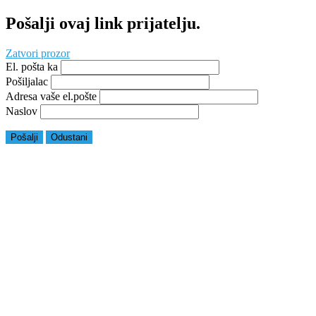
Pošalji ovaj link prijatelju.
Zatvori prozor
El. pošta ka
Pošiljalac
Adresa vaše el.pošte
Naslov
Pošalji
Odustani