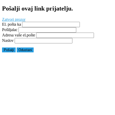
Pošalji ovaj link prijatelju.
Zatvori prozor
El. pošta ka
Pošiljalac
Adresa vaše el.pošte
Naslov
Pošalji
Odustani